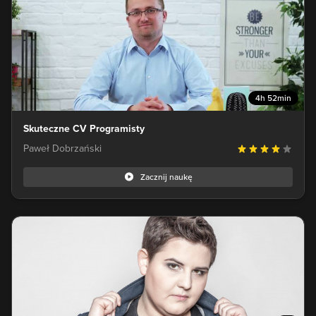
4h 52min
Skuteczne CV Programisty
Paweł Dobrzański
Zacznij naukę