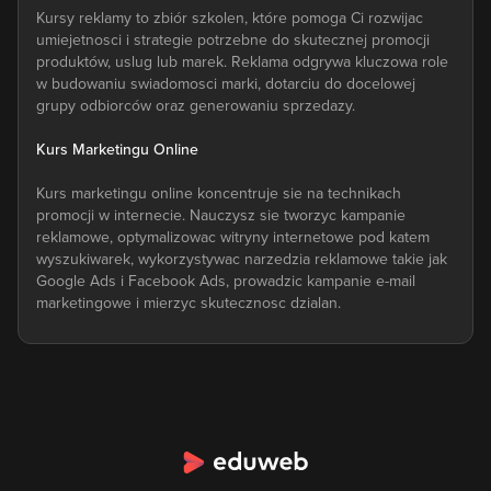
Kursy reklamy to zbiór szkolen, które pomoga Ci rozwijac
umiejetnosci i strategie potrzebne do skutecznej promocji
produktów, uslug lub marek. Reklama odgrywa kluczowa role
w budowaniu swiadomosci marki, dotarciu do docelowej
grupy odbiorców oraz generowaniu sprzedazy.
Kurs Marketingu Online
Kurs marketingu online koncentruje sie na technikach
promocji w internecie. Nauczysz sie tworzyc kampanie
reklamowe, optymalizowac witryny internetowe pod katem
wyszukiwarek, wykorzystywac narzedzia reklamowe takie jak
Google Ads i Facebook Ads, prowadzic kampanie e-mail
marketingowe i mierzyc skutecznosc dzialan.
Kurs Marketingu Spolecznosciowego
Kurs marketingu spolecznosciowego skupia sie na
wykorzystaniu platform spolecznosciowych, takich jak
Facebook, Instagram, Twitter, LinkedIn, do promocji. Nauczysz
sie budowac strategie marketingowe, tworzyc tresci
dostosowane do róznych platform, zwiekszac zaangazowanie