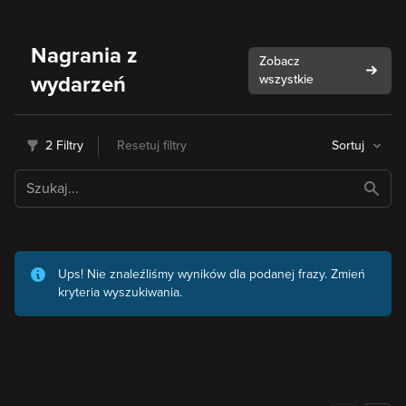
Nagrania z
Zobacz
wydarzeń
wszystkie
2 Filtry
Resetuj filtry
Sortuj
Ups! Nie znaleźliśmy wyników dla podanej frazy. Zmień
kryteria wyszukiwania.