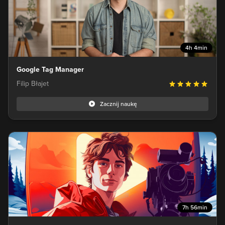
4h 4min
Google Tag Manager
Filip Błajet
Zacznij naukę
7h 56min