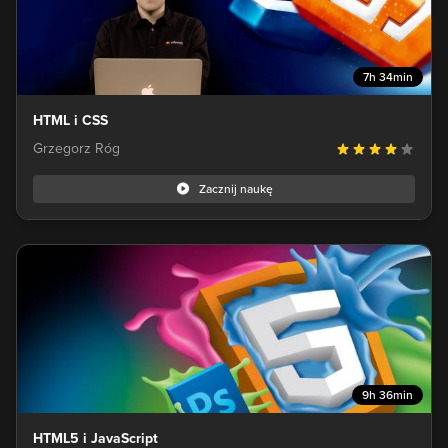
7h 34min
HTML i CSS
Grzegorz Róg
Zacznij naukę
9h 36min
HTML5 i JavaScript