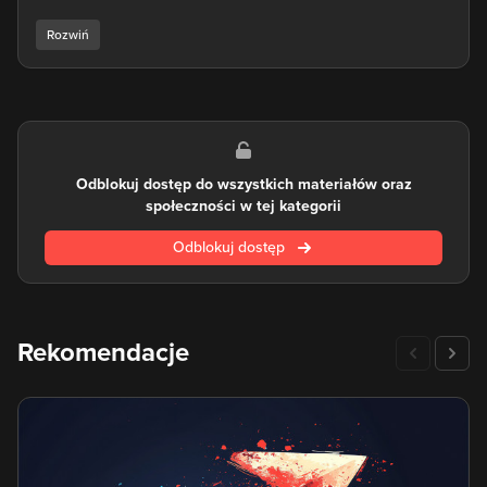
zacząć tworzyć strony internetowe.
HTML to język znaczników, za pomocą których tworzymy
strukturę stron internetowych. Stanowi podstawowy budulec
pozwalający na tworzenie statycznych stron. Strony
dynamiczne, pisane w innych językach - takich jak PHP czy
elementy JavaScript - są renderowane przez przeglądarkę do
HTMLa w momencie wyświetlania witryny. CSS to arkusze
Odblokuj dostęp do wszystkich materiałów oraz
stylów, które nadają stronom odpowiedni wygląd. Pozwala na
społeczności w tej kategorii
zdefiniowanie kolorów i położenia, sposobu wyświetlania a
nawet na animacje poszczególnych elementów.
Odblokuj dostęp
Nauka HTML oraz nauka CSS z kursów eduweb.pl to świetny
krok na drodze do tego, by dowiedzieć się, jak tworzyć
strony WWW o różnym stopniu zaawansowania. Jest to
niezbędne narzędzie w arsenale każdego developera,
Rekomendacje
zarówno profesjonalnego, jak i dopiero zaczynającego
przygodę z tym, jak pisać strony www.