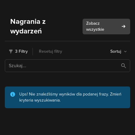
Nagrania z
Zobacz
wydarzeń
wszystkie
3 Filtry
Resetuj filtry
Sortuj
Ups! Nie znaleźliśmy wyników dla podanej frazy. Zmień
kryteria wyszukiwania.