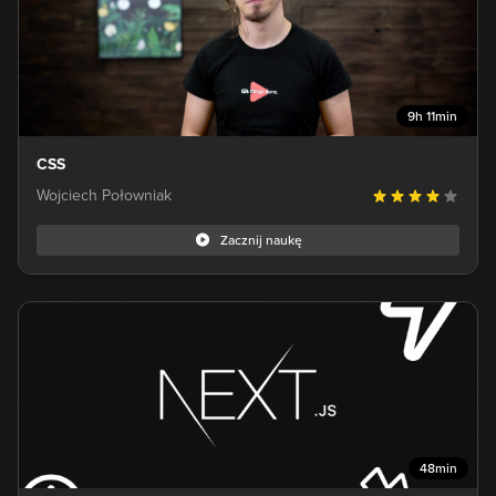
9h 11min
CSS
Wojciech Połowniak
Zacznij naukę
48min