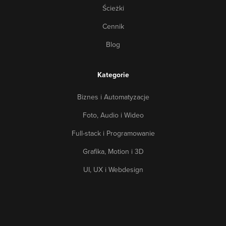
internetowych, jak również zdecydowanie bardziej
Ścieżki
rozbudowanych witryn.
Kurs CSS
pozwoli Tobie na nabycie
Cennik
pewnego rodzaju estetyki oraz kreatywności, które poprzez
odpowiednie wykorzystanie narzędzi zaowocują
Blog
fantastycznymi witrynami pod kątem wizualnym.
Kategorie
Biznes i Automatyzacje
Foto, Audio i Wideo
Full-stack i Programowanie
Grafika, Motion i 3D
UI, UX i Webdesign