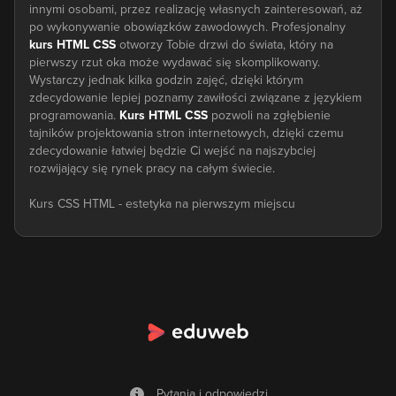
innymi osobami, przez realizację własnych zainteresowań, aż
po wykonywanie obowiązków zawodowych. Profesjonalny
kurs HTML CSS
otworzy Tobie drzwi do świata, który na
pierwszy rzut oka może wydawać się skomplikowany.
Wystarczy jednak kilka godzin zajęć, dzięki którym
zdecydowanie lepiej poznamy zawiłości związane z językiem
programowania.
Kurs HTML CSS
pozwoli na zgłębienie
tajników projektowania stron internetowych, dzięki czemu
zdecydowanie łatwiej będzie Ci wejść na najszybciej
rozwijający się rynek pracy na całym świecie.
Kurs CSS HTML - estetyka na pierwszym miejscu
Od razu chcemy zweryfikować najważniejszą informację.
Kurs
CSS HTML
najprawdopodobniej nie pozwoli Tobie w stu
procentach nauczyć się w pełni projektować stronę
internetową od zera. Warto w tym momencie poznać definicje,
które kryją się za tymi skrótami. HTML oznacza język
znaczników, za pomocą którego możemy stworzyć strukturę
statycznej strony internetowej. Jego uniwersalność pozwala
na renderowanie stron dynamicznych, napisanych w innych
językach. CSS w dużej mierze odpowiada za design witryny.
Pytania i odpowiedzi