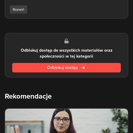
programowania Ruby. Miał on być "najlepszym przyjacielem
programisty" i łączyć w sobie same najlepsze cechy innych
języków. Dzięki temu mówi się, że Ruby balansuje
programowanie funkcjonalne z programowaniem
imperatywnym.
Warto zauważyć, że Ruby stanowi doskonały punkt wyjścia
do nauki programowania i śmiało może być wybierany jako
Odblokuj dostęp do wszystkich materiałów oraz
pierwszy język do nauki nawet przez osoby, które nie miały
społeczności w tej kategorii
wcześniej do czynienia z tworzeniem stron czy aplikacji. Po
poznaniu tego języka można w płynny sposób przejść do
Odblokuj dostęp
nauki popularnego frameworka Ruby on Rails.
Co charakteryzuje Ruby? Jest to język programowania
obiektowego, co oznacza, że w tym języku każdy fragment
kodu oraz informacji jest obiektem. Oprócz tego to niezwykle
Rekomendacje
elastyczny język, który umożliwia modyfikowanie każdego
jego elementu. Polecamy naukę Ruby zarówno
początkującym programistom, jak i osobom planującym
przebranżowienie się lub po prostu rozszerzenie wachlarza
swoich umiejętności.