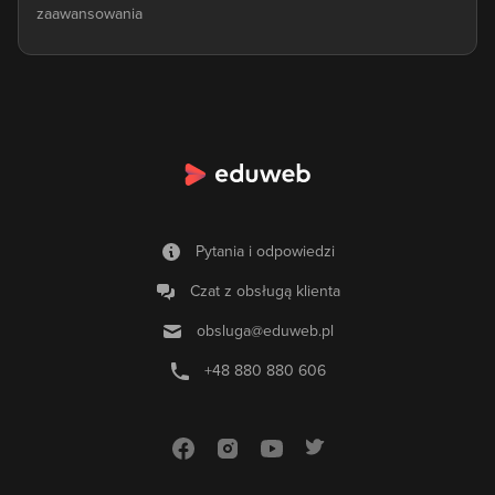
zaawansowania
Oczywiście wszystkie proponowane przez nas
kursy
WordPress
kierowane są, jak najbardziej do osób o różnym
stopniu zaawansowania. To dlatego, aby móc skorzystać z
jednego z naszych kursów, wcale nie trzeba od razu być
specjalistą w danej dziedzinie. To właśnie podczas szkoleń
pojawia się możliwość zdobycia wiedzy nawet całkowicie od
podstaw. Kursy WordPress na pewno spełniają swoją rolę w
100% u wszystkich osób, które planują swoją przyszłość
związać właśnie z tą platformą.
Pytania i odpowiedzi
WordPress - kursy dostępne od zaraz
Czat z obsługą klienta
Bardzo dużym plusem jest to, że wszystkie
kursy WordPress
obsluga@eduweb.pl
dostępne są od ręki. Warto zapoznać się z dostępną ofertą i
dopasować coś do swoich oczekiwań i możliwości. Oferta jest
+48 880 880 606
naprawdę obszerna. Jakie kursy można wyróżnić w tej
ofercie? Między innymi kurs, który pozwala kompleksowo
poznać cały WordPress od podstaw. To idealna propozycja
dla osób początkujących, które dopiero poszukują inspiracji
do podjęcia dalszych działań. Na pewno poznanie WordPress