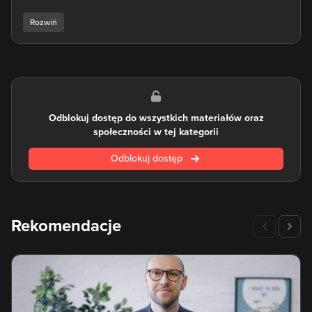
internetowych. Jeżeli zastanawiasz się jak przygotować
witrynę www albo jak zbudować stronę sklepu internetowego
- z pomocą przychodzi Wordpress, na przykład ze wsparciem
takiego pluginu jak Woocommerce.
Do jednej z największych zalet Wordpressa należy to, jak
łatwy i przyjazny w nauce jest dla użytkownika. Jest to często
wykorzystywane narzędzie dla webdeveloperów
Odblokuj dostęp do wszystkich materiałów oraz
freelancerów do tego, by stworzyć prostą stronę internetową.
społeczności w tej kategorii
Wordpress bazuje na języku PHP, którego znajomość bez
wątpienia przyda się bardziej zaawansowanym użytkownikom
Odblokuj dostęp
przy ingerencji w kod i odkryciu bardziej rozbudowanych
funkcjonalności Wordpressa.
Własna konfiguracja Wodpresssa oraz liczne pluginy do
Wordpressa pisane przez zewnętrznych developerów
Rekomendacje
sprawiają, że potencjał tego narzędzia staje się coraz większy
wraz ze stopniową jego nauką. Wybierając kurs Wordpressa
na eduweb.pl nauczysz się wszystkiego w jego obsłudze,
począwszy od instalacji skryptu na serwerze i konfiguracji
strony w oparciu o ten CMS, przez tworzenie własnych
motywów i skórek lub dostosowywanie gotowych, aż po