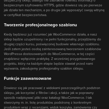
bezpieczny sklep, dlatego nie zabraknie również informacji o
bezpiecznym szyfrowaniu HTTPS, gdzie dowiesz się po pierwsze
jak działa ten mechanizm, a po drugie jak wyposażyć swoją witrynę
w certyfikat bezpieczeństwa.
Tworzenie profesjonalnego szablonu
Kiedy będziesz już rozumieć jak WooCommerce działa, a nasz
sklep będzie uzupełniony i w pełni funkcjonalny, przejdziemy do
drugiej części kursu, poświęconej budowie własnego szablonu.
Jeśli zatem jesteś osobą zainteresowaną tworzeniem szablonów
WordPressa dostosowanych do WooCommerce, w tej części
znajdziesz wyłącznie praktykę. Z wcześniej przygotowanego
projektu, który na każdym etapie będzie stawiał przed nami
wyzwania, zakodujemy profesjonalny szablon sklepu.
Funkcje zaawansowane
Dowiesz się jak pracować z widokami poszczególnych podstron
sklepu, jak korzystać z filtrów i akcji, a także jak w poprawny
sposób nadpisywać pliki oraz katalogi WooCommerce. I tak
stworzymy m. in. listę produktów, podstronę z konkretnym
produktem wraz z recenzjami, widok koszyka, zamówienia czy