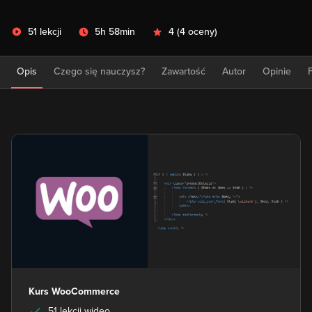
51 lekcji
5h 58min
4
(
4 oceny
)
Opis
Czego się nauczysz?
Zawartość
Autor
Opinie
Kurs WooCommerce
51 lekcji wideo