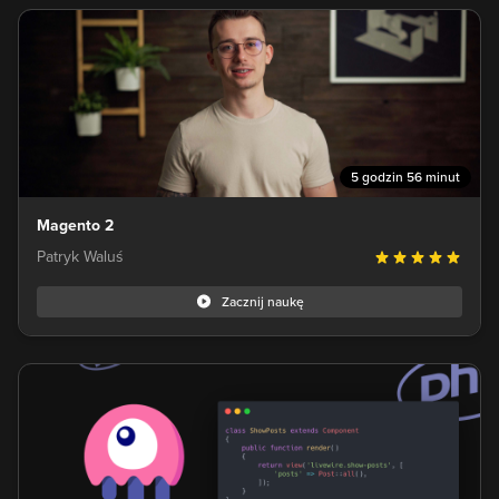
5 godzin 56 minut
Magento 2
Patryk Waluś
Zacznij naukę