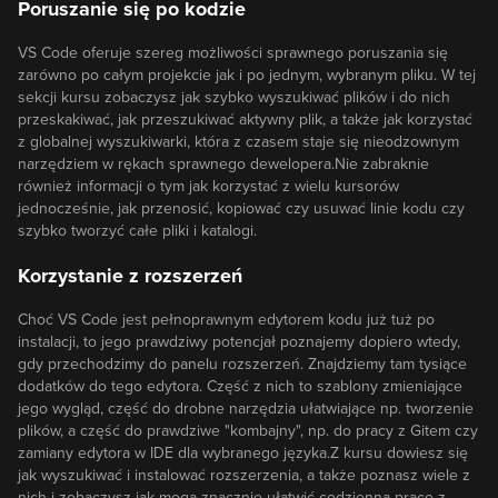
Poruszanie się po kodzie
VS Code oferuje szereg możliwości sprawnego poruszania się
zarówno po całym projekcie jak i po jednym, wybranym pliku. W tej
sekcji kursu zobaczysz jak szybko wyszukiwać plików i do nich
przeskakiwać, jak przeszukiwać aktywny plik, a także jak korzystać
z globalnej wyszukiwarki, która z czasem staje się nieodzownym
narzędziem w rękach sprawnego dewelopera.Nie zabraknie
również informacji o tym jak korzystać z wielu kursorów
jednocześnie, jak przenosić, kopiować czy usuwać linie kodu czy
szybko tworzyć całe pliki i katalogi.
Korzystanie z rozszerzeń
Choć VS Code jest pełnoprawnym edytorem kodu już tuż po
instalacji, to jego prawdziwy potencjał poznajemy dopiero wtedy,
gdy przechodzimy do panelu rozszerzeń. Znajdziemy tam tysiące
dodatków do tego edytora. Część z nich to szablony zmieniające
jego wygląd, część do drobne narzędzia ułatwiające np. tworzenie
plików, a część do prawdziwe "kombajny", np. do pracy z Gitem czy
zamiany edytora w IDE dla wybranego języka.Z kursu dowiesz się
jak wyszukiwać i instalować rozszerzenia, a także poznasz wiele z
nich i zobaczysz jak mogą znacznie ułatwić codzienną pracę z