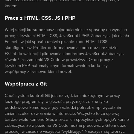
kodem.
Praca z HTML, CSS, JS i PHP
W tej sekcji kursu poznasz najpopularniejsze sposoby na wydajną
pracę z językami HTML, CSS, JavaScript i PHP. Zobaczysz jak działa
Emmet i w jaki sposób ułatwia pisanie kodu HTML i CSS,
skonfigurujesz Prettier do formatowania kodu oraz narzędzie
ESLint do walidacji i pilnowania standardów JavaScript.Zobaczysz
również jak zamienić VS Code w prawdziwy IDE do pracy z
językiem PHP, automatycznym formatowaniem kodu czy
współpracy z frameworkiem Laravel.
Współpraca z Git
Choć system kontroli Git jest narzędziem niezbędnym w pracy
każdego programisty, większość przyznaje, że zna tylko
podstawowe komendy, a gdy zachodzi potrzeba, np. wycofania
zmian, szuka rozwiązania w internecie. Wszystko to za sprawą
bardzo wielu komend Gita, a także ich specyficznych opcji.W kursie
zobaczysz, że z poziomu VS Code można pracować z Gitem dużo
prościej, w zasadzie wszystko "wyklikując". Nauczysz się tworzyć