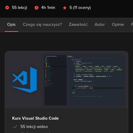
55 lekcji
4h 1min
5
(
11 oceny
)
Opis
Czego się nauczysz?
Zawartość
Autor
Opinie
Kurs Visual Studio Code
55 lekcji wideo