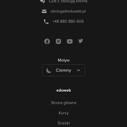
Czat z obsługą klienta
obsluga@eduweb.pl
+48 880 880 606
Motyw
Ciemny
eduweb
Strona główna
Kursy
Ścieżki