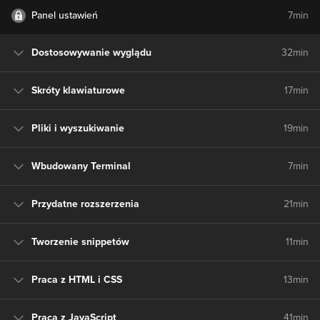
Panel ustawień
7min
Dostosowywanie wyglądu
32min
Skróty klawiaturowe
17min
Pliki i wyszukiwanie
19min
Wbudowany Terminal
7min
Przydatne rozszerzenia
21min
Tworzenie snippetów
11min
Praca z HTML i CSS
13min
Praca z JavaScript
41min