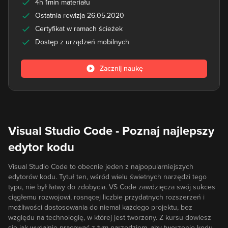
4h 1min materiału
Ostatnia rewizja 26.05.2020
Certyfikat w ramach ścieżek
Dostęp z urządzeń mobilnych
Zacznij naukę
Visual Studio Code - Poznaj najlepszy
edytor kodu
Visual Studio Code to obecnie jeden z najpopularniejszych
edytorów kodu. Tytuł ten, wśród wielu świetnych narzędzi tego
typu, nie był łatwy do zdobycia. VS Code zawdzięcza swój sukces
ciągłemu rozwojowi, rosnącej liczbie przydatnych rozszerzeń i
możliwości dostosowania do niemal każdego projektu, bez
względu na technologię, w której jest tworzony. Z kursu dowiesz
się jak wydajnie pracować z tym narzędziem, aby tworzenie kodu