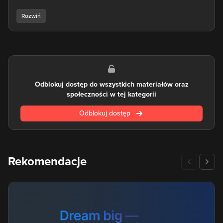
branży cyfrowej.
W ramach tej kategorii znajdują się różnorodne kursy, takie
jak tworzenie umów licencyjnych, ochrona własności
intelektualnej, przepisy podatkowe dla przedsiębiorców
działających w branży cyfrowej i wiele innych. Celem tych
kursów jest dostarczenie praktycznej wiedzy i narzędzi, które
pomogą twórcom i sprzedawcom działać zgodnie z
Odblokuj dostęp do wszystkich materiałów oraz
obowiązującym prawem oraz optymalizować swoje finanse w
społeczności w tej kategorii
kontekście branży cyfrowej.
Odblokuj dostęp
Kursy z zakresu prawa są szczególnie przydatne dla twórców,
sprzedawców i innych osób zaangażowanych w działalność
w branży cyfrowej. Zapewniają one niezbędne informacje i
umiejętności, które pozwolą na skuteczną ochronę praw
autorskich, prawidłowe korzystanie z licencji oraz właściwe
Rekomendacje
zarządzanie aspektami finansowymi w tym obszarze.