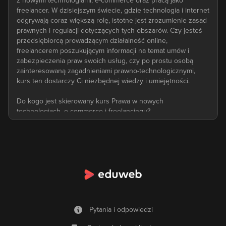
z nowymi technologiami, e-commerce oraz pracą jako
freelancer. W dzisiejszym świecie, gdzie technologia i internet
odgrywają coraz większą rolę, istotne jest zrozumienie zasad
prawnych i regulacji dotyczących tych obszarów. Czy jesteś
przedsiębiorcą prowadzącym działalność online,
freelancerem poszukującym informacji na temat umów i
zabezpieczenia praw swoich usług, czy po prostu osobą
zainteresowaną zagadnieniami prawno-technologicznymi,
kurs ten dostarczy Ci niezbędnej wiedzy i umiejętności.
Do kogo jest skierowany kurs Prawa w nowych
technologiach, e-commerce i freelancingu?
Kurs Prawa w nowych technologiach, e-commerce i
freelancingu jest skierowany do osób z różnych środowisk
zawodowych, w tym przedsiębiorców, freelancerów,
prawników, programistów i innych profesjonalistów. Kurs
może być wartościowy zarówno dla osób z podstawową
wiedzą prawną, które chcą poznać specyfikę prawno-
technologiczną, jak i dla prawników, którzy chcą rozszerzyć
swoje umiejętności o aspekty związane z nowymi
Pytania i odpowiedzi
technologiami, e-commerce i freelancingiem.