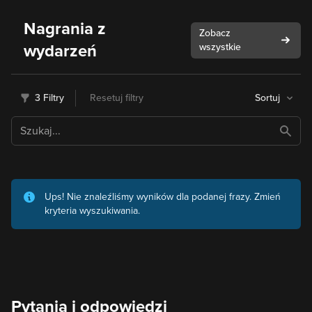
Nagrania z
Zobacz
wydarzeń
wszystkie
3 Filtry
Resetuj filtry
Sortuj
Ups! Nie znaleźliśmy wyników dla podanej frazy. Zmień
kryteria wyszukiwania.
Pytania i odpowiedzi