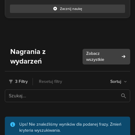
Zacznij naukę
Nagrania z
Zobacz
wydarzeń
wszystkie
3 Filtry
Resetuj filtry
Sortuj
Ups! Nie znaleźliśmy wyników dla podanej frazy. Zmień
kryteria wyszukiwania.