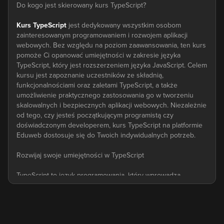
Do kogo jest skierowany kurs TypeScript?
Kurs TypeScript
jest dedykowany wszystkim osobom
zainteresowanym programowaniem i rozwojem aplikacji
webowych. Bez względu na poziom zaawansowania, ten kurs
pomoże Ci opanować umiejętności w zakresie języka
TypeScript, który jest rozszerzeniem języka JavaScript. Celem
kursu jest zapoznanie uczestników ze składnią,
funkcjonalnościami oraz zaletami TypeScript, a także
umożliwienie praktycznego zastosowania go w tworzeniu
skalowalnych i bezpiecznych aplikacji webowych. Niezależnie
od tego, czy jesteś początkującym programistą czy
doświadczonym developerem, kurs TypeScript na platformie
Eduweb dostosuje się do Twoich indywidualnych potrzeb.
Rozwijaj swoje umiejętności w TypeScript
TypeScript to język programowania, który wprowadza
statyczną typizację i dodatkowe funkcje do języka JavaScript.
Kursy TypeScript na platformie Eduweb składają się z
praktycznych lekcji, które krok po kroku wprowadzają Cię w
składnię i funkcjonalności języka. Dowiesz się, jak tworzyć