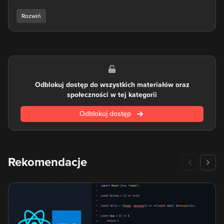
językiem transpilowanym - co pozwala na szybsze
wykrywanie dużej ilości błędów. Dzięki temu unikniemy
sytuacji, w której o istnieniu błędów dowiemy się dopiero po...
uruchomieniu kodu.
TypeScript powstał w roku 2012, i w szybkim czasie nawet
największe firmy przekonały się o wygodzie korzystania z
tego języka programowania. Należą do nich między innymi
Odblokuj dostęp do wszystkich materiałów oraz
Adobe czy Mozilla. Na TypeScript oparty został również
społeczności w tej kategorii
Angular 2.
Odblokuj dostęp
Sama nazwa TypeScript wywodzi się z tego, że język pozwala
na wprowadzenie silnego typowania. Umożliwia to między
innymi wspomniane już sprawniejsze debugowanie, jak
również przejrzystość w kodzie. Wiele osób, które dobrze
zaznajomiły się z tą technologią uważa, że gdy raz opanuje
Rekomendacje
się TypeScript - nie powróci się do "zwykłego" JS'a.