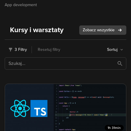
App development
Kursy i warsztaty
Zobacz wszystkie
3 Filtry
Resetuj filtry
Sortuj
1h 31min