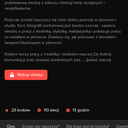
podstawową wiedzę z zakresu obsługi lamp studyjnych i
modyfikatorów.
Podczas ścieżki nauczysz się robić dobre portrety w plenerze i
studio. Kurs fotografii portretowej jest bardzo szeroki - zawiera
wiedzę o pracy z modelką, stylistką, makijażystką i pokazuje pracę
ze światłem w plenerze. Dowiesz się, jak pracować z blendami i
lampami błyskowymi w plenerze.
Kolejne kursy pracy z modelką i modelem nauczą Cię dobrej
komunikacji oraz zestawu konkretnych póz,
... (pokaż więcej)
Wykup dostęp
23 kroków
113 lekcji
13 godzin
Opis
Czego się nauczysz?
Dla kogo jest ta ścieżka?
Zawar