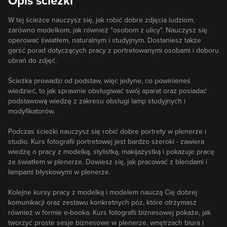
Opis ścieżki
W tej ścieżce nauczysz się, jak robić dobre zdjęcia ludziom,
zarówno modelkom, jak również "osobom z ulicy". Nauczysz się
operować światłem, naturalnym i studyjnym. Dostaniesz także
garść porad dotyczących pracy z portretowanymi osobami i doboru
ubrań do zdjęć.
Ścieżka prowadzi od podstaw, więc jedyne, co powinieneś
wiedzieć, to jak sprawnie obsługiwać swój aparat oraz posiadać
podstawową wiedzę z zakresu obsługi lamp studyjnych i
modyfikatorów.
Podczas ścieżki nauczysz się robić dobre portrety w plenerze i
studio. Kurs fotografii portretowej jest bardzo szeroki - zawiera
wiedzę o pracy z modelką, stylistką, makijażystką i pokazuje pracę
ze światłem w plenerze. Dowiesz się, jak pracować z blendami i
lampami błyskowymi w plenerze.
Kolejne kursy pracy z modelką i modelem nauczą Cię dobrej
komunikacji oraz zestawu konkretnych póz, które otrzymasz
również w formie e-booka. Kurs fotografii biznesowej pokaże, jak
tworzyć proste sesje biznesowe w plenerze, wnętrzach biura i