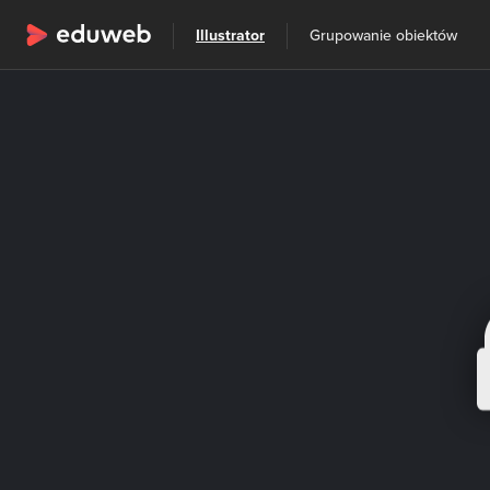
Wszystkie kategorie
Illustrator
Grupowanie obiektów
Szkolenia