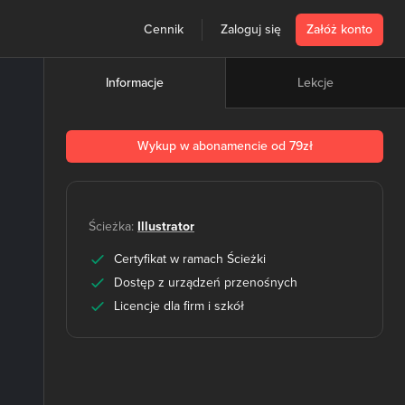
Cennik
Zaloguj się
Załóż konto
Lekcje
Informacje
Wykup w abonamencie od 79zł
Ścieżka:
Illustrator
Certyfikat w ramach Ścieżki
Dostęp z urządzeń przenośnych
Licencje dla firm i szkół