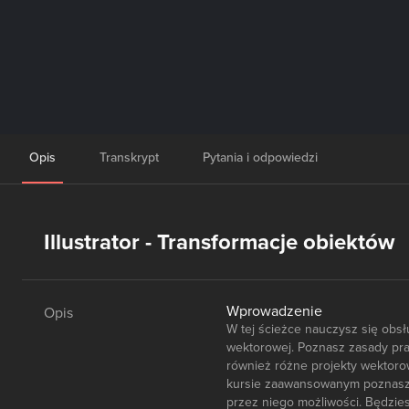
Opis
Transkrypt
Pytania i odpowiedzi
Illustrator - Transformacje obiektów
Wprowadzenie
Opis
W tej ścieżce nauczysz się obsłu
wektorowej. Poznasz zasady prac
również różne projekty wektorow
kursie zaawansowanym poznasz s
przez niego możliwości. Będziesz