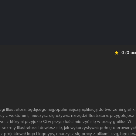
0
(
0 oc
gi Illustratora, będącego najpopularniejszą aplikacją do tworzenia grafiki
y z wektorami, nauczysz się używać narzędzi Illustratora, przygotujesz
e, z którymi przyjdzie Ci w przyszłości mierzyć się w pracy grafika. W
ekrety Illustratora i dowiesz się, jak wykorzystywać pełnię oferowanyc
 projektował loga i logotypy, nauczysz się pracy z plikami .svg, będzies