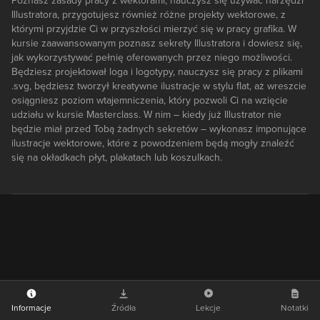
Poznasz zasady pracy z wektorami, nauczysz się używać narzędzi
Illustratora, przygotujesz również różne projekty wektorowe, z
którymi przyjdzie Ci w przyszłości mierzyć się w pracy grafika. W
kursie zaawansowanym poznasz sekrety Illustratora i dowiesz się,
jak wykorzystywać pełnię oferowanych przez niego możliwości.
Będziesz projektował loga i logotypy, nauczysz się pracy z plikami
.svg, będziesz tworzył kreatywne ilustracje w stylu flat, aż wreszcie
osiągniesz poziom wtajemniczenia, który pozwoli Ci na wzięcie
udziału w kursie Masterclass. W nim – kiedy już Illustrator nie
będzie miał przed Tobą żadnych sekretów – wykonasz imponujące
ilustracje wektorowe, które z powodzeniem będą mogły znaleźć
się na okładkach płyt, plakatach lub koszulkach.
Informacje
Źródła
Lekcje
Notatki