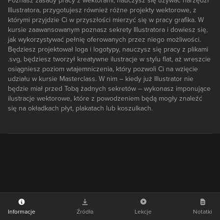
Poznasz zasady pracy z wektorami, nauczysz się używać narzędzi
Illustratora, przygotujesz również różne projekty wektorowe, z
którymi przyjdzie Ci w przyszłości mierzyć się w pracy grafika. W
kursie zaawansowanym poznasz sekrety Illustratora i dowiesz się,
jak wykorzystywać pełnię oferowanych przez niego możliwości.
Będziesz projektował loga i logotypy, nauczysz się pracy z plikami
.svg, będziesz tworzył kreatywne ilustracje w stylu flat, aż wreszcie
osiągniesz poziom wtajemniczenia, który pozwoli Ci na wzięcie
udziału w kursie Masterclass. W nim – kiedy już Illustrator nie
będzie miał przed Tobą żadnych sekretów – wykonasz imponujące
ilustracje wektorowe, które z powodzeniem będą mogły znaleźć
się na okładkach płyt, plakatach lub koszulkach.
Informacje
Źródła
Lekcje
Notatki