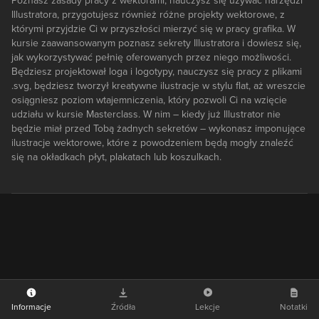
Poznasz zasady pracy z wektorami, nauczysz się używać narzędzi
Illustratora, przygotujesz również różne projekty wektorowe, z
którymi przyjdzie Ci w przyszłości mierzyć się w pracy grafika. W
kursie zaawansowanym poznasz sekrety Illustratora i dowiesz się,
jak wykorzystywać pełnię oferowanych przez niego możliwości.
Będziesz projektował loga i logotypy, nauczysz się pracy z plikami
.svg, będziesz tworzył kreatywne ilustracje w stylu flat, aż wreszcie
osiągniesz poziom wtajemniczenia, który pozwoli Ci na wzięcie
udziału w kursie Masterclass. W nim – kiedy już Illustrator nie
będzie miał przed Tobą żadnych sekretów – wykonasz imponujące
ilustracje wektorowe, które z powodzeniem będą mogły znaleźć
się na okładkach płyt, plakatach lub koszulkach.
Informacje
Źródła
Lekcje
Notatki