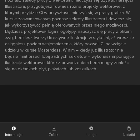
Poznasz zasady pracy z wektorami, nauczysz się używać narzędzi
Illustratora, przygotujesz również różne projekty wektorowe, z
którymi przyjdzie Ci w przyszłości mierzyć się w pracy grafika. W
kursie zaawansowanym poznasz sekrety Illustratora i dowiesz się,
jak wykorzystywać pełnię oferowanych przez niego możliwości.
Będziesz projektował loga i logotypy, nauczysz się pracy z plikami
.svg, będziesz tworzył kreatywne ilustracje w stylu flat, aż wreszcie
osiągniesz poziom wtajemniczenia, który pozwoli Ci na wzięcie
udziału w kursie Masterclass. W nim – kiedy już Illustrator nie
będzie miał przed Tobą żadnych sekretów – wykonasz imponujące
ilustracje wektorowe, które z powodzeniem będą mogły znaleźć
się na okładkach płyt, plakatach lub koszulkach.
Informacje
Źródła
Lekcje
Notatki