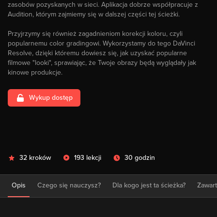
zasobów pozyskanych w sieci. Aplikacja dobrze współpracuje z
Audition, którym zajmiemy się w dalszej części tej ścieżki.
Przyjrzymy się również zagadnieniom korekcji koloru, czyli
popularnemu color gradingowi. Wykorzystamy do tego DaVinci
Resolve, dzięki któremu dowiesz się, jak uzyskać popularne
filmowe "looki", sprawiając, że Twoje obrazy będą wyglądały jak
kinowe produkcje.
Wykup dostęp
32 kroków
193 lekcji
30 godzin
Opis
Czego się nauczysz?
Dla kogo jest ta ścieżka?
Zawar