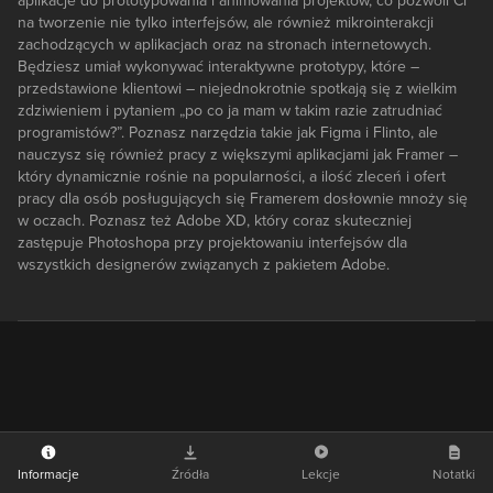
aplikacje do prototypowania i animowania projektów, co pozwoli Ci
na tworzenie nie tylko interfejsów, ale również mikrointerakcji
zachodzących w aplikacjach oraz na stronach internetowych.
Będziesz umiał wykonywać interaktywne prototypy, które –
przedstawione klientowi – niejednokrotnie spotkają się z wielkim
zdziwieniem i pytaniem „po co ja mam w takim razie zatrudniać
programistów?”. Poznasz narzędzia takie jak Figma i Flinto, ale
nauczysz się również pracy z większymi aplikacjami jak Framer –
który dynamicznie rośnie na popularności, a ilość zleceń i ofert
pracy dla osób posługujących się Framerem dosłownie mnoży się
w oczach. Poznasz też Adobe XD, który coraz skuteczniej
zastępuje Photoshopa przy projektowaniu interfejsów dla
wszystkich designerów związanych z pakietem Adobe.
Informacje
Źródła
Lekcje
Notatki