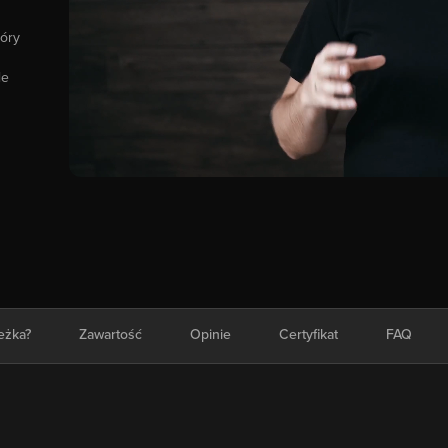
tóry
le
ieżka?
Zawartość
Opinie
Certyfikat
FAQ