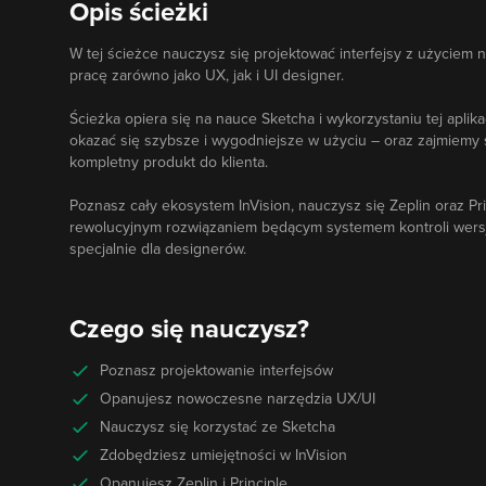
Opis ścieżki
W tej ścieżce nauczysz się projektować interfejsy z użyciem
pracę zarówno jako UX, jak i UI designer.
Ścieżka opiera się na nauce Sketcha i wykorzystaniu tej apli
okazać się szybsze i wygodniejsze w użyciu – oraz zajmiemy s
kompletny produkt do klienta.
Poznasz cały ekosystem InVision, nauczysz się Zeplin oraz Pri
rewolucyjnym rozwiązaniem będącym systemem kontroli wersj
specjalnie dla designerów.
Czego się nauczysz?
Poznasz projektowanie interfejsów
Opanujesz nowoczesne narzędzia UX/UI
Nauczysz się korzystać ze Sketcha
Zdobędziesz umiejętności w InVision
Opanujesz Zeplin i Principle