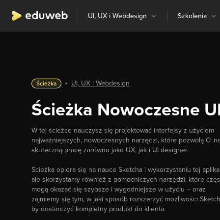
UI, UX i Webdesign
Szkolenia
UI, UX i Webdesign
Ścieżka
Ścieżka Nowoczesne U
W tej ścieżce nauczysz się projektować interfejsy z użyciem
najważniejszych, nowoczesnych narzędzi, które pozwolą Ci n
skuteczną pracę zarówno jako UX, jak i UI designer.
Ścieżka opiera się na nauce Sketcha i wykorzystaniu tej aplikac
ale skorzystamy również z pomocniczych narzędzi, które częs
mogą okazać się szybsze i wygodniejsze w użyciu – oraz
zajmiemy się tym, w jaki sposób rozszerzyć możliwości Sketch
by dostarczyć kompletny produkt do klienta.