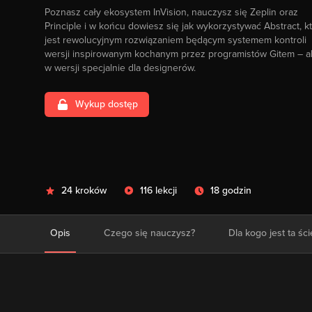
Poznasz cały ekosystem InVision, nauczysz się Zeplin oraz
Principle i w końcu dowiesz się jak wykorzystywać Abstract, k
jest rewolucyjnym rozwiązaniem będącym systemem kontroli
wersji inspirowanym kochanym przez programistów Gitem – a
w wersji specjalnie dla designerów.
Wykup dostęp
24 kroków
116 lekcji
18 godzin
Opis
Czego się nauczysz?
Dla kogo jest ta śc