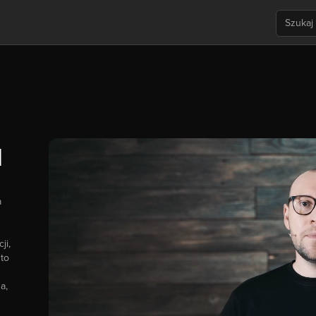
I
a
ji,
to
a,