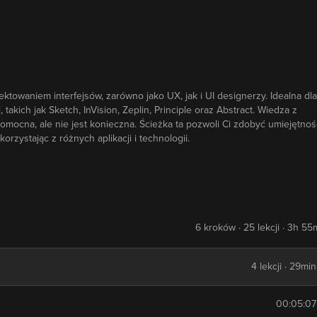
ktowaniem interfejsów, zarówno jako UX, jak i UI designerzy. Idealna dla
kich jak Sketch, InVision, Zeplin, Principle oraz Abstract. Wiedza z
cna, ale nie jest konieczna. Ścieżka ta pozwoli Ci zdobyć umiejętnoś
rzystając z różnych aplikacji i technologii.
6 kroków · 25 lekcji · 3h 55
4 lekcji · 29min
00:05:07