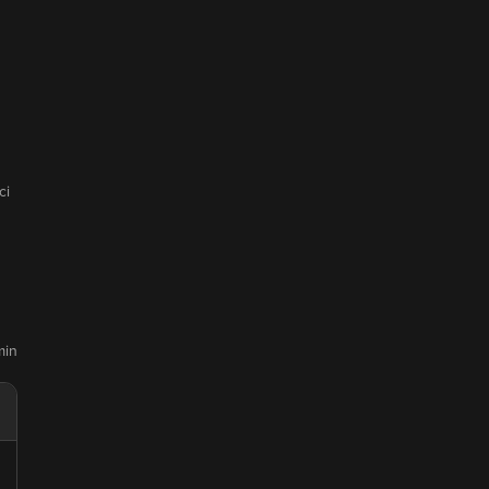
ci
min