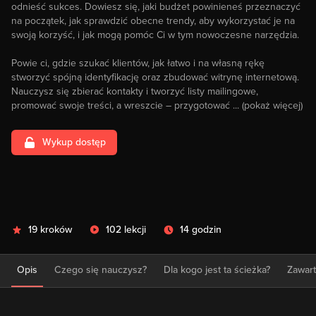
odnieść sukces. Dowiesz się, jaki budżet powinieneś przeznaczyć
na początek, jak sprawdzić obecne trendy, aby wykorzystać je na
swoją korzyść, i jak mogą pomóc Ci w tym nowoczesne narzędzia.
Powie ci, gdzie szukać klientów, jak łatwo i na własną rękę
stworzyć spójną identyfikację oraz zbudować witrynę internetową.
Nauczysz się zbierać kontakty i tworzyć listy mailingowe,
promować swoje treści, a wreszcie – przygotować
... (pokaż więcej)
Wykup dostęp
19 kroków
102 lekcji
14 godzin
Opis
Czego się nauczysz?
Dla kogo jest ta ścieżka?
Zawar