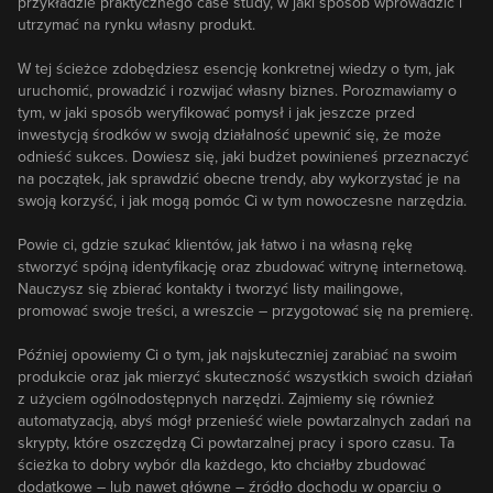
przykładzie praktycznego case study, w jaki sposób wprowadzić i
utrzymać na rynku własny produkt.
W tej ścieżce zdobędziesz esencję konkretnej wiedzy o tym, jak
uruchomić, prowadzić i rozwijać własny biznes. Porozmawiamy o
tym, w jaki sposób weryfikować pomysł i jak jeszcze przed
inwestycją środków w swoją działalność upewnić się, że może
odnieść sukces. Dowiesz się, jaki budżet powinieneś przeznaczyć
na początek, jak sprawdzić obecne trendy, aby wykorzystać je na
swoją korzyść, i jak mogą pomóc Ci w tym nowoczesne narzędzia.
Powie ci, gdzie szukać klientów, jak łatwo i na własną rękę
stworzyć spójną identyfikację oraz zbudować witrynę internetową.
Nauczysz się zbierać kontakty i tworzyć listy mailingowe,
promować swoje treści, a wreszcie – przygotować się na premierę.
Później opowiemy Ci o tym, jak najskuteczniej zarabiać na swoim
produkcie oraz jak mierzyć skuteczność wszystkich swoich działań
z użyciem ogólnodostępnych narzędzi. Zajmiemy się również
automatyzacją, abyś mógł przenieść wiele powtarzalnych zadań na
skrypty, które oszczędzą Ci powtarzalnej pracy i sporo czasu. Ta
ścieżka to dobry wybór dla każdego, kto chciałby zbudować
dodatkowe – lub nawet główne – źródło dochodu w oparciu o