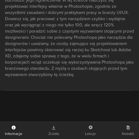
obchodzić jego ograniczenia. W tej ścieżce nauczysz się
projektować interfejsy właśnie w Photoshopie, zgodnie ze
wszystkimi zasadami i dobrymi praktykami pracy w branży UI/UX.
Dowiesz się, jak pracować z tym narzędziem szybko i wydajnie
oraz jak wyciągnąć z niego nie tylko 100, ale wręcz 120%
możliwości i poradzić sobie z częstymi wyzwaniami stojącymi przed
designerami. Chociaż nie polecamy Photoshopa jako narzędzia dla
designerów i uważamy, że osoby zajmujące się projektowaniem
interfejsów powinny skierować się raczej ku Sketchowi lub Adobe
XD, zdajemy sobie sprawę z tego, że w wielu firmach i
korporacjach wciąż oczekuje się wykorzystywania Photoshopa jako
branżowego standardu. Z myślą o osobach stojących przed tym
wyzwaniem stworzyliśmy tę ścieżkę.
Informacje
Źródła
Lekcje
Notatki