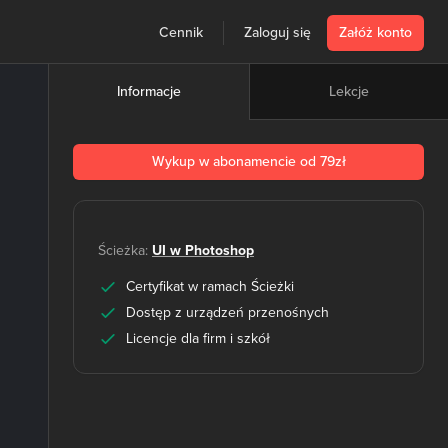
Cennik
Zaloguj się
Załóż konto
Lekcje
Informacje
Wykup w abonamencie od 79zł
Ścieżka:
UI w Photoshop
Certyfikat w ramach Ścieżki
Dostęp z urządzeń przenośnych
Licencje dla firm i szkół