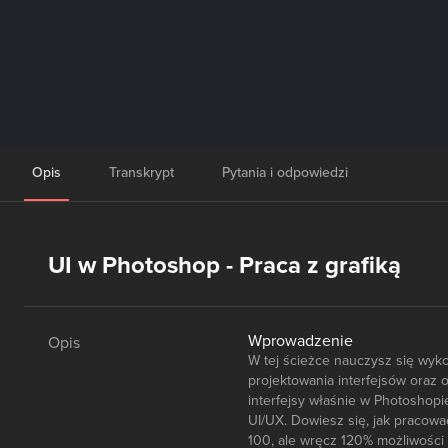
Opis
Transkrypt
Pytania i odpowiedzi
UI w Photoshop - Praca z grafiką
Wprowadzenie
Opis
W tej ścieżce nauczysz się wy
projektowania interfejsów oraz 
interfejsy właśnie w Photoshopi
UI/UX. Dowiesz się, jak pracowa
100, ale wręcz 120% możliwości 