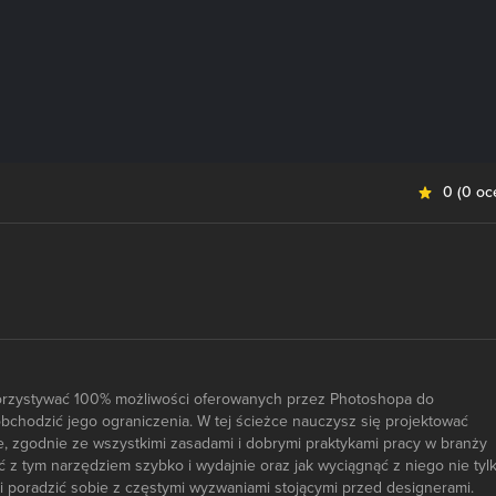
0
(
0 oc
korzystywać 100% możliwości oferowanych przez Photoshopa do
obchodzić jego ograniczenia. W tej ścieżce nauczysz się projektować
e, zgodnie ze wszystkimi zasadami i dobrymi praktykami pracy w branży
ć z tym narzędziem szybko i wydajnie oraz jak wyciągnąć z niego nie tyl
i poradzić sobie z częstymi wyzwaniami stojącymi przed designerami.