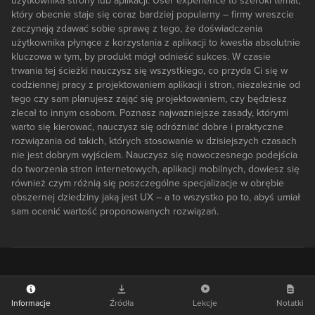
użytkownika strony lub aplikacji. User experience to szeroki temat,
który obecnie staje się coraz bardziej popularny – firmy wreszcie
zaczynają zdawać sobie sprawę z tego, że doświadczenia
użytkownika płynące z korzystania z aplikacji to kwestia absolutnie
kluczowa w tym, by produkt mógł odnieść sukces. W czasie
trwania tej ścieżki nauczysz się wszystkiego, co przyda Ci się w
codziennej pracy z projektowaniem aplikacji i stron, niezależnie od
tego czy sam planujesz zająć się projektowaniem, czy będziesz
zlecał to innym osobom. Poznasz najważniejsze zasady, którymi
warto się kierować, nauczysz się odróżniać dobre i praktyczne
rozwiązania od takich, których stosowanie w dzisiejszych czasach
nie jest dobrym wyjściem. Nauczysz się nowoczesnego podejścia
do tworzenia stron internetowych, aplikacji mobilnych, dowiesz się
również czym różnią się poszczególne specjalizacje w obrębie
obszernej dziedziny jaką jest UX – a to wszystko po to, abyś umiał
sam ocenić wartość proponowanych rozwiązań.
Informacje
Źródła
Lekcje
Notatki