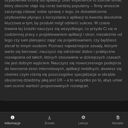
użytkownika strony lub aplikacji. User experience to szeroki temat,
który obecnie staje się coraz bardziej popularny – firmy wreszcie
zaczynają zdawać sobie sprawę z tego, że doświadczenia
użytkownika płynące z korzystania z aplikacji to kwestia absolutnie
kluczowa w tym, by produkt mógł odnieść sukces. W czasie
trwania tej ścieżki nauczysz się wszystkiego, co przyda Ci się w
codziennej pracy z projektowaniem aplikacji i stron, niezależnie od
tego czy sam planujesz zająć się projektowaniem, czy będziesz
zlecał to innym osobom. Poznasz najważniejsze zasady, którymi
warto się kierować, nauczysz się odróżniać dobre i praktyczne
rozwiązania od takich, których stosowanie w dzisiejszych czasach
nie jest dobrym wyjściem. Nauczysz się nowoczesnego podejścia
do tworzenia stron internetowych, aplikacji mobilnych, dowiesz się
również czym różnią się poszczególne specjalizacje w obrębie
obszernej dziedziny jaką jest UX – a to wszystko po to, abyś umiał
sam ocenić wartość proponowanych rozwiązań.
Informacje
Źródła
Lekcje
Notatki