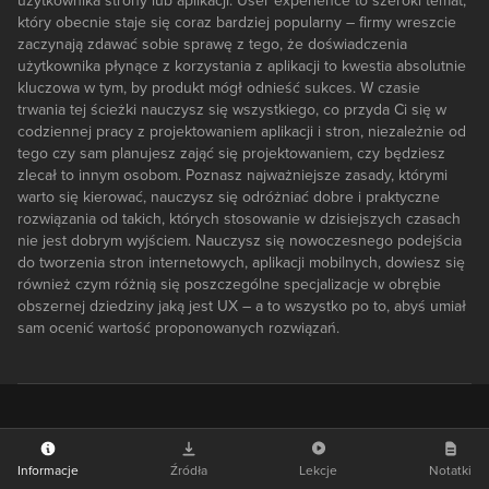
użytkownika strony lub aplikacji. User experience to szeroki temat,
który obecnie staje się coraz bardziej popularny – firmy wreszcie
zaczynają zdawać sobie sprawę z tego, że doświadczenia
użytkownika płynące z korzystania z aplikacji to kwestia absolutnie
kluczowa w tym, by produkt mógł odnieść sukces. W czasie
trwania tej ścieżki nauczysz się wszystkiego, co przyda Ci się w
codziennej pracy z projektowaniem aplikacji i stron, niezależnie od
tego czy sam planujesz zająć się projektowaniem, czy będziesz
zlecał to innym osobom. Poznasz najważniejsze zasady, którymi
warto się kierować, nauczysz się odróżniać dobre i praktyczne
rozwiązania od takich, których stosowanie w dzisiejszych czasach
nie jest dobrym wyjściem. Nauczysz się nowoczesnego podejścia
do tworzenia stron internetowych, aplikacji mobilnych, dowiesz się
również czym różnią się poszczególne specjalizacje w obrębie
obszernej dziedziny jaką jest UX – a to wszystko po to, abyś umiał
sam ocenić wartość proponowanych rozwiązań.
Informacje
Źródła
Lekcje
Notatki