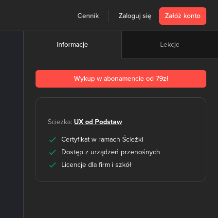
Cennik
Zaloguj się
Załóż konto
Lekcje
Informacje
Wykup w abonamencie od 79zł
Ścieżka:
UX od Podstaw
Certyfikat w ramach Ścieżki
Dostęp z urządzeń przenośnych
Licencje dla firm i szkół