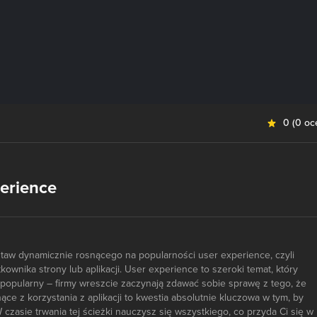
0
(
0 oc
erience
staw dynamicznie rosnącego na popularności user experience, czyli
ownika strony lub aplikacji. User experience to szeroki temat, który
j popularny – firmy wreszcie zaczynają zdawać sobie sprawę z tego, że
ce z korzystania z aplikacji to kwestia absolutnie kluczowa w tym, by
czasie trwania tej ścieżki nauczysz się wszystkiego, co przyda Ci się w