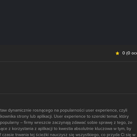
0
(
0 oc
staw dynamicznie rosnącego na popularności user experience, czyli
ownika strony lub aplikacji. User experience to szeroki temat, który
j popularny – firmy wreszcie zaczynają zdawać sobie sprawę z tego, że
ce z korzystania z aplikacji to kwestia absolutnie kluczowa w tym, by
czasie trwania tej ścieżki nauczysz się wszystkiego, co przyda Ci się w