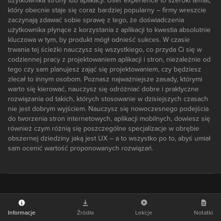
użytkownika strony lub aplikacji. User experience to szeroki temat,
który obecnie staje się coraz bardziej popularny – firmy wreszcie
zaczynają zdawać sobie sprawę z tego, że doświadczenia
użytkownika płynące z korzystania z aplikacji to kwestia absolutnie
kluczowa w tym, by produkt mógł odnieść sukces. W czasie
trwania tej ścieżki nauczysz się wszystkiego, co przyda Ci się w
codziennej pracy z projektowaniem aplikacji i stron, niezależnie od
tego czy sam planujesz zająć się projektowaniem, czy będziesz
zlecał to innym osobom. Poznasz najważniejsze zasady, którymi
warto się kierować, nauczysz się odróżniać dobre i praktyczne
rozwiązania od takich, których stosowanie w dzisiejszych czasach
nie jest dobrym wyjściem. Nauczysz się nowoczesnego podejścia
do tworzenia stron internetowych, aplikacji mobilnych, dowiesz się
również czym różnią się poszczególne specjalizacje w obrębie
obszernej dziedziny jaką jest UX – a to wszystko po to, abyś umiał
sam ocenić wartość proponowanych rozwiązań.
Informacje
Źródła
Lekcje
Notatki