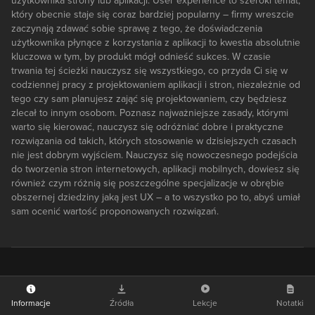
użytkownika strony lub aplikacji. User experience to szeroki temat,
który obecnie staje się coraz bardziej popularny – firmy wreszcie
zaczynają zdawać sobie sprawę z tego, że doświadczenia
użytkownika płynące z korzystania z aplikacji to kwestia absolutnie
kluczowa w tym, by produkt mógł odnieść sukces. W czasie
trwania tej ścieżki nauczysz się wszystkiego, co przyda Ci się w
codziennej pracy z projektowaniem aplikacji i stron, niezależnie od
tego czy sam planujesz zająć się projektowaniem, czy będziesz
zlecał to innym osobom. Poznasz najważniejsze zasady, którymi
warto się kierować, nauczysz się odróżniać dobre i praktyczne
rozwiązania od takich, których stosowanie w dzisiejszych czasach
nie jest dobrym wyjściem. Nauczysz się nowoczesnego podejścia
do tworzenia stron internetowych, aplikacji mobilnych, dowiesz się
również czym różnią się poszczególne specjalizacje w obrębie
obszernej dziedziny jaką jest UX – a to wszystko po to, abyś umiał
sam ocenić wartość proponowanych rozwiązań.
Informacje
Źródła
Lekcje
Notatki