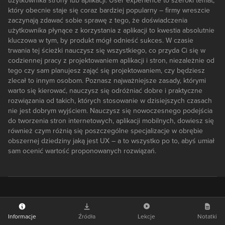
użytkownika strony lub aplikacji. User experience to szeroki temat,
który obecnie staje się coraz bardziej popularny – firmy wreszcie
zaczynają zdawać sobie sprawę z tego, że doświadczenia
użytkownika płynące z korzystania z aplikacji to kwestia absolutnie
kluczowa w tym, by produkt mógł odnieść sukces. W czasie
trwania tej ścieżki nauczysz się wszystkiego, co przyda Ci się w
codziennej pracy z projektowaniem aplikacji i stron, niezależnie od
tego czy sam planujesz zająć się projektowaniem, czy będziesz
zlecał to innym osobom. Poznasz najważniejsze zasady, którymi
warto się kierować, nauczysz się odróżniać dobre i praktyczne
rozwiązania od takich, których stosowanie w dzisiejszych czasach
nie jest dobrym wyjściem. Nauczysz się nowoczesnego podejścia
do tworzenia stron internetowych, aplikacji mobilnych, dowiesz się
również czym różnią się poszczególne specjalizacje w obrębie
obszernej dziedziny jaką jest UX – a to wszystko po to, abyś umiał
sam ocenić wartość proponowanych rozwiązań.
Informacje
Źródła
Lekcje
Notatki