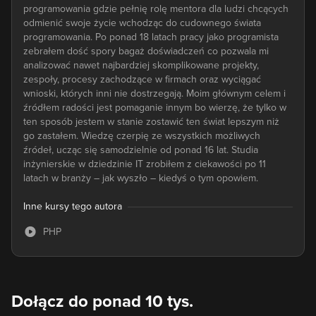
programowania gdzie pełnię rolę mentora dla ludzi chcących
odmienić swoje życie wchodząc do cudownego świata
programowania. Po ponad 18 latach pracy jako programista
zebrałem dość spory bagaż doświadczeń co pozwala mi
analizować nawet najbardziej skomplikowane projekty,
zespoły, procesy zachodzące w firmach oraz wyciągać
wnioski, których inni nie dostrzegają. Moim głównym celem i
źródłem radości jest pomaganie innym bo wierzę, że tylko w
ten sposób jestem w stanie zostawić ten świat lepszym niż
go zastałem. Wiedzę czerpię ze wszystkich możliwych
źródeł, ucząc się samodzielnie od ponad 16 lat. Studia
inżynierskie w dziedzinie IT zrobiłem z ciekawości po 11
latach w branży – jak wyszło – kiedyś o tym opowiem.
Inne kursy tego autora
PHP
Dołącz do ponad 10 tys.