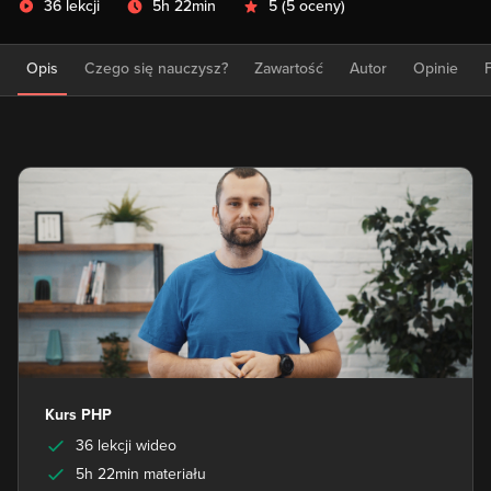
36 lekcji
5h 22min
5
(
5 oceny
)
Opis
Czego się nauczysz?
Zawartość
Autor
Opinie
Kurs PHP
36 lekcji wideo
5h 22min materiału