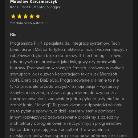
Miroslaw Karczmarczyk
Konsultant IT, Mentor, Vlogger
Średnia ocen autora: 5
Bio
Programista PHP, specjalista ds. integracji systemów, Tech
Lead, Scrum Master to tylko niektóre z moich wcześniejszych
ról. Zawsze byłem blisko do branży IT i technologii – nawet
gdy przyszło mi pracować jako księgowy czy pracownik
biurowy. Pracowałem w różnych firmach, zarówno w małych
startupach jak i dużych korporacjach takich jak Microsoft,
AON, Eniro czy BlaBlaCar. Programowanie dla mnie to nie
tylko praca, ale przede wszystkim moja pasja – wystarczy
zapytać moją żonę :). Zawsze gdy miałem do czynienia z
oprogramowaniem, zadawałem jedno pytanie „czy można to
zrobić lepiej / łatwiej”. To poszukiwanie odpowiedzi właśnie
na to pytanie sprawiło, iż dziś jestem w stanie pomagać
innym rozwiązywać zaawansowane problemy z dziedziny
architektury oprogramowania i uczyć innych programistów.
Na co dzień pracuję jako konsultant IT a w ostatnich
miesiącach poświęcam sporo czasu na współpracy ze szkołą