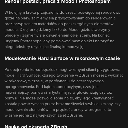
Render postaci, praca z Modo i Photoshopem
W kolejnym kroku przejdziemy do części poświęconej renderowi,
gdzie najpierw zajmiemy się przygotowaniem do renderowania
oraz przypisaniem materiałów do poszczególnych elementów
modelu. Dalej przejdziemy także do Modo, gdzie stworzymy
Shadery i zajmiemy się oświetleniem całej sceny. Na koniec
użyjemy Photoshopa, aby pomalować nasz obiekt i nałożyć na
niego tekstury uzyskując finalną kompozycję.
Modelowanie Hard Surface w rekordowym czasie
Po obejrzeniu kursu będziesz mógł własnymi siłami przygotować
model Hard Surface, którego tworzenie w ZBrush możesz wykonać
w rekordowym czasie, w porównaniu do alternatywnego
oprogramowania. Pod kątem koncepcyjnym, czas jest
najważniejszy, ponieważ artysta mając w głowie wizję czy też
pomysł, nie może pozwolić sobie na to, aby jego kreatywność
została powstrzymana przez brak możliwości szybkiej zmiany, czy
modelowania elementów – a prędkość pracy w programie to
właśnie jedna z największych zalet ZBrusha.
Nauka od eksperta ZBrush