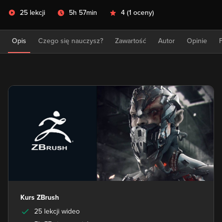
25 lekcji
5h 57min
4
(
1 oceny
)
Opis
Czego się nauczysz?
Zawartość
Autor
Opinie
Kurs ZBrush
25 lekcji wideo