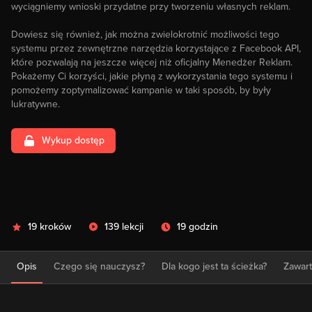
wyciągniemy wnioski przydatne przy tworzeniu własnych reklam.
Dowiesz się również, jak można zwielokrotnić możliwości tego
systemu przez zewnętrzne narzędzia korzystające z Facebook API,
które pozwalają na jeszcze więcej niż oficjalny Menedżer Reklam.
Pokażemy Ci korzyści, jakie płyną z wykorzystania tego systemu i
pomożemy zoptymalizować kampanie w taki sposób, by były
lukratywne.
Wykup dostęp
19 kroków
139 lekcji
19 godzin
Opis
Czego się nauczysz?
Dla kogo jest ta ścieżka?
Zawar