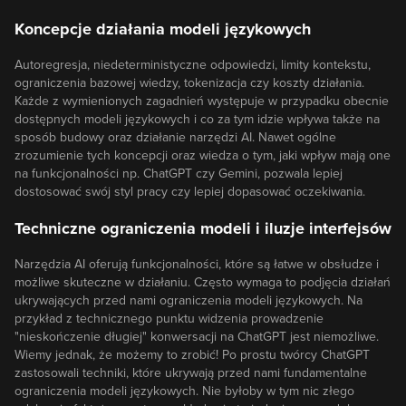
Koncepcje działania modeli językowych
Autoregresja, niedeterministyczne odpowiedzi, limity kontekstu,
ograniczenia bazowej wiedzy, tokenizacja czy koszty działania.
Każde z wymienionych zagadnień występuje w przypadku obecnie
dostępnych modeli językowych i co za tym idzie wpływa także na
sposób budowy oraz działanie narzędzi AI. Nawet ogólne
zrozumienie tych koncepcji oraz wiedza o tym, jaki wpływ mają one
na funkcjonalności np. ChatGPT czy Gemini, pozwala lepiej
dostosować swój styl pracy czy lepiej dopasować oczekiwania.
Techniczne ograniczenia modeli i iluzje interfejsów
Narzędzia AI oferują funkcjonalności, które są łatwe w obsłudze i
możliwe skuteczne w działaniu. Często wymaga to podjęcia działań
ukrywających przed nami ograniczenia modeli językowych. Na
przykład z technicznego punktu widzenia prowadzenie
"nieskończenie długiej" konwersacji na ChatGPT jest niemożliwe.
Wiemy jednak, że możemy to zrobić! Po prostu twórcy ChatGPT
zastosowali techniki, które ukrywają przed nami fundamentalne
ograniczenia modeli językowych. Nie byłoby w tym nic złego