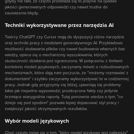
gdyby nie fakt, że często przekłada się to jedynie na spadek
jakości generowanych odpowiedzi czy nawet trudne do
zauważenia błędy.
Techniki wykorzystywane przez narzędzia AI
Twórcy ChatGPT czy Cursor mają do dyspozycji różne narzędzia
oraz techniki pracy z modelami generatywnego AI. Przykładowo
możliwość dodawania plików czy nawet budowania własnych baz
wiedzy, opiera się o mechanizmy wyszukiwania, których
skuteczność działania jest ograniczona. W połączeniu z limitami
kontekstu modeli językowych, zaczynamy mówić o rozbudowanych
mechanizmach, które dają nam poczucie, że "możemy rozmawiać z
dokumentami" i szybko zaczynamy wykorzystywać to w codziennej
pracy. Jednak gdy przyjrzymy się bliżej, ujawniają się problemy
takie jak niepełne wypowiedzi, przekręcone fakty czy jedynie
brzmiące wiarygodnie raporty. Tutaj ponownie wiedza o tym, "co
dzieje się pod spodem" pozwala lepiej dopasować styl pracy i
zwiększyć jakość otrzymywanych rezultatów.
Wybór modeli językowych
Choć często mówi się o tym, "który model językowy jest najlepszy"