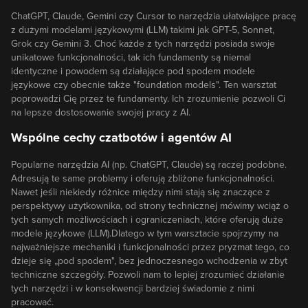
ChatGPT, Claude, Gemini czy Cursor to narzędzia ułatwiające pracę
z dużymi modelami językowymi (LLM) takimi jak GPT-5, Sonnet,
Grok czy Gemini 3. Choć każde z tych narzędzi posiada swoje
unikatowe funkcjonalności, tak ich fundamenty są niemal
identyczne i powodem są działające pod spodem modele
językowe czy obecnie także "foundation models". Ten warsztat
poprowadzi Cię przez te fundamenty. Ich zrozumienie pozwoli Ci
na lepsze dostosowanie swojej pracy z AI.
Wspólne cechy czatbotów i agentów AI
Popularne narzędzia AI (np. ChatGPT, Claude) są raczej podobne.
Adresują te same problemy i oferują zbliżone funkcjonalności.
Nawet jeśli niekiedy różnice między nimi stają się znaczące z
perspektywy użytkownika, od strony technicznej mówimy wciąż o
tych samych możliwościach i ograniczeniach, które oferują duże
modele językowe (LLM).Dlatego w tym warsztacie spojrzymy na
najważniejsze mechaniki i funkcjonalności przez pryzmat tego, co
dzieje się „pod spodem", bez jednoczesnego wchodzenia w zbyt
techniczne szczegóły. Pozwoli nam to lepiej zrozumieć działanie
tych narzędzi i w konsekwencji bardziej świadomie z nimi
pracować.