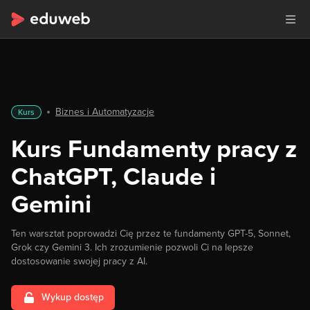
Biznes i Automatyzacje
Kurs
Kurs Fundamenty pracy z
ChatGPT, Claude i
Gemini
Ten warsztat poprowadzi Cię przez te fundamenty GPT-5, Sonnet,
Grok czy Gemini 3. Ich zrozumienie pozwoli Ci na lepsze
dostosowanie swojej pracy z AI.
Wykup dostęp