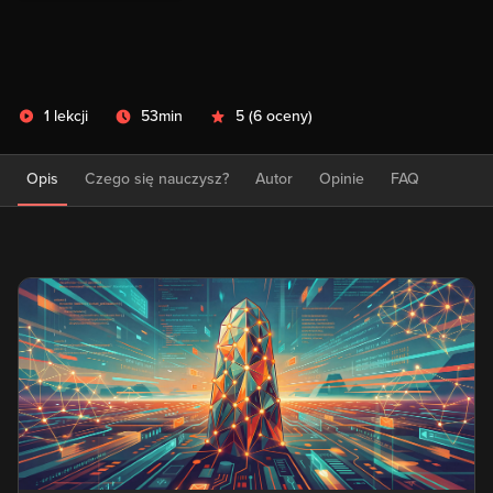
1 lekcji
53min
5
(
6 oceny
)
Opis
Czego się nauczysz?
Autor
Opinie
FAQ