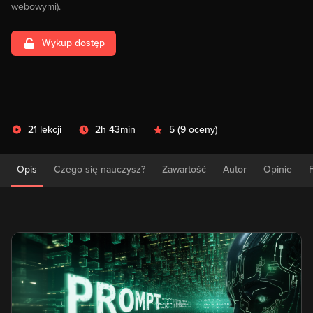
webowymi).
Wykup dostęp
21 lekcji
2h 43min
5
(
9 oceny
)
Opis
Czego się nauczysz?
Zawartość
Autor
Opinie