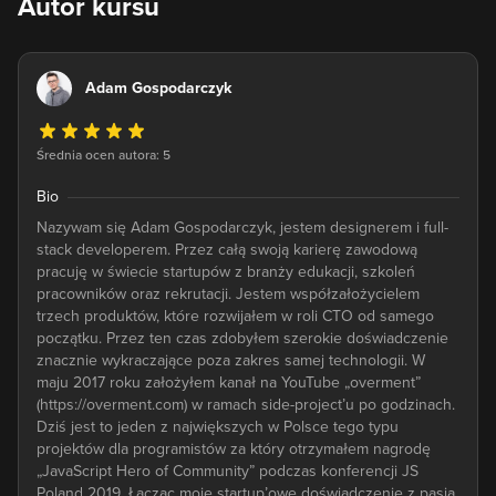
Autor kursu
Adam Gospodarczyk
Średnia ocen autora: 5
Bio
Nazywam się Adam Gospodarczyk, jestem designerem i full-
stack developerem. Przez całą swoją karierę zawodową
pracuję w świecie startupów z branży edukacji, szkoleń
pracowników oraz rekrutacji. Jestem współzałożycielem
trzech produktów, które rozwijałem w roli CTO od samego
początku. Przez ten czas zdobyłem szerokie doświadczenie
znacznie wykraczające poza zakres samej technologii. W
maju 2017 roku założyłem kanał na YouTube „overment”
(https://overment.com) w ramach side-project’u po godzinach.
Dziś jest to jeden z największych w Polsce tego typu
projektów dla programistów za który otrzymałem nagrodę
„JavaScript Hero of Community” podczas konferencji JS
Poland 2019. Łącząc moje startup’owe doświadczenie z pasją