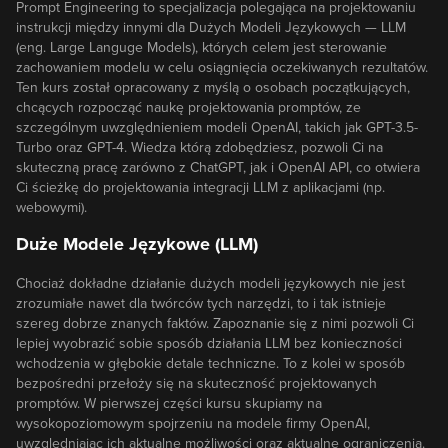
Prompt Engineering to specjalizacja polegająca na projektowaniu
instrukcji między innymi dla Dużych Modeli Językowych — LLM
(eng. Large Languge Models), których celem jest sterowanie
zachowaniem modelu w celu osiągnięcia oczekiwanych rezultatów.
Ten kurs został opracowany z myślą o osobach początkujących,
chcących rozpocząć naukę projektowania promptów, ze
szczególnym uwzględnieniem modeli OpenAI, takich jak GPT-3.5-
Turbo oraz GPT-4. Wiedza którą zdobędziesz, pozwoli Ci na
skuteczną pracę zarówno z ChatGPT, jak i OpenAI API, co otwiera
Ci ścieżkę do projektowania integracji LLM z aplikacjami (np.
webowymi).
Duże Modele Językowe (LLM)
Chociaż dokładne działanie dużych modeli językowych nie jest
zrozumiałe nawet dla twórców tych narzędzi, to i tak istnieje
szereg dobrze znanych faktów. Zapoznanie się z nimi pozwoli Ci
lepiej wyobrazić sobie sposób działania LLM bez konieczności
wchodzenia w głębokie detale techniczne. To z kolei w sposób
bezpośredni przełoży się na skuteczność projektowanych
promptów. W pierwszej części kursu skupiamy na
wysokopoziomowym spojrzeniu na modele firmy OpenAI,
uwzględniając ich aktualne możliwości oraz aktualne ograniczenia.