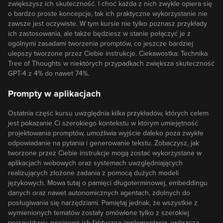
zwiększysz ich skuteczność. I choć każda z nich zwykle opiera się
o bardzo proste koncepcje, tak ich praktyczne wykorzystanie nie
zawsze jest oczywiste. W tym kursie nie tylko poznasz przykłady
ich zastosowania, ale także będziesz w stanie połączyć je z
ogólnymi zasadami tworzenia promptów, co jeszcze bardziej
ulepszy tworzone przez Ciebie instrukcje. Ciekawostka: Technika
Tree of Thoughts w niektórych przypadkach zwiększa skuteczność
GPT-4 z 4% do nawet 74%.
Prompty w aplikacjach
Ostatnia część kursu uwzględnia kilka przykładów, których celem
jest pokazanie Ci szerokiego kontekstu w którym umiejętność
projektowania promptów, umożliwia wyjście daleko poza zwykłe
odpowiadanie na pytania i generowanie tekstu. Zobaczysz, jak
tworzone przez Ciebie instrukcje mogą zostać wykorzystane w
aplikacjach webowych oraz systemach uwzględniających
realizujących złożone zadania z pomocą dużych modeli
językowych. Mowa tutaj o pamięci długoterminowej, embeddingu
danych oraz nawet autonomicznych agentach, zdolnych do
posługiwania się narzędziami. Pamiętaj jednak, że wszystkie z
wymienionych tematów zostały omówione tylko z szerokiej
perspektywy, ponieważ ich faktyczna implementacja, wykracza