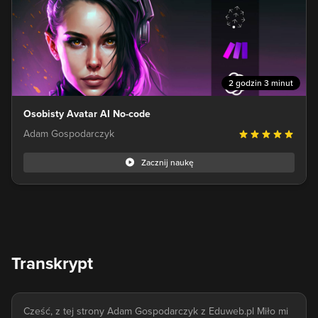
2 godzin 3 minut
Osobisty Avatar AI No-code
Adam Gospodarczyk
Zacznij naukę
Transkrypt
Cześć, z tej strony Adam Gospodarczyk z Eduweb.pl Miło mi powitać Cię w kursie wprowadzającym w Prompt Engineering skupionym na pracy z dużymi modelami językowymi, a w szczególności z GPT-3,5-Turbo oraz GPT-4. Niezależnie od Twojego aktualnego doświadczenia, przeprowadzę Cię przez najważniejsze zagadnienia dotyczące projektowania instrukcji dla modeli OpenAI Przed napisaniem pierwszych promptów przyjrzymy się dużym modelom językowym, czyli LLM i tym, co wiemy o ich działaniu. Dzięki tej wiedzy lepiej zrozumiesz możliwości oraz ograniczenia obecnych modeli, co bezpośrednio przełoży się na skuteczność tworzonych przez Ciebie instrukcji. Dodatkowo na tym etapie pokażę Ci również jak pracować z narzędziem Playground oraz jego najważniejszymi ustawieniami. To wszystko będzie stanowić fundament, dzięki któremu będziemy mogli przejść dalej. W drugiej części kursu omówimy budowę promptu, sposoby formatowania oraz rolę detali odgrywających istotną rolę w ogólnej skuteczności promptu. Między innymi dowiesz się, jak ogromne znaczenie odgrywa kontekst uwzględniony w instrukcji, na podstawie którego model może generować odpowiedzi, które wykraczają poza jego aktualne możliwości. Wówczas zrozumiesz, że zaprojektowanie skutecznego promptu nie jest proste i aktualnie mamy do dyspozycji sposoby na sterowanie zachowaniem modelu bez możliwości całkowitej kontroli jego zachowania. Aby ułatwić sobie ten proces, wyjaśnię Ci również, jak możesz prowadzić rozmowy z ChatGPT, aby rozwiązywać bardzo złożone problemy, w tym także, aby budować oraz ulepszać własne prompty. Kolejnym etapem będzie bliższe poznanie technik projektowania instrukcji, które szczegółowo zostały omówione w publikowanych whitepaperach, do których linki znajdziesz w opisie poszczególnych lekcji. W praktyce jednak niemal każda ze wspomnianych technik opiera się o stosunkowo proste założenia, które możesz wykorzystywać podczas interakcji np. z GPT-4. Mam tutaj na myśli prompty typu Zero-Shot Few-Shot, techniki Chain of Thoughts czy Tree of Thoughts. Każda z nich może znacząco podnosić efektywność promptów w zależności od rozwiązanego problemu. W ostatniej części kursu zarysuje Ci również scenariusze, dzięki którym zrozumiesz rolę dużych modeli językowych przy projektowaniu aplikacji. Między innymi dowiesz się, jak wykorzystać duże zestawy danych, co należy uwzględnić przy projektowaniu ChatuAI na stronę internetową, a także zaprezentuję Ci koncepcję autonomicznego agenta, z którym sam pracuję praktycznie każdego dnia. Na podstawie tych przykładów przedstawię Ci także dalsze kierunki rozwoju w obszarze Prompt Engineeringu oraz podzielę się z Tobą źródłami wiedzy, z których sam korzystam. Mam nadzieję, że ten kurs nie tylko pokaże Ci jak projektować skuteczne prompty, ale także zachęcić Cię do odkrywania możliwości, które oferują aktualne modele firmy OpenAI, ale i nie tylko. Wiedza, którą zdobędziesz, może okazać się przydatna także w przypadku innych rozwiązań, w tym także modeli typu Open Source. Na ten moment jednak nie mam nic więcej do dodania poza po prostu zaproszeniem Cię do kolejnej lekcji. Na początek proponuję, abyśmy zaczęli od tego, aby wyjaśnić czym w ogóle są modele językowe. Otóż są to pewnego rodzaju mechanizmy, które dążą do tego, aby zrozumieć ludzki język. To właśnie z tego powodu, jeżeli model otrzyma informację w postaci "Hello!", to prawdopodobnie zrozumie, że chodzi o przywitanie i w związku z tym również przywita się z nami, dodatkowo zadając pytanie, jak może nam dzisiaj pomóc? Oczywiście nie mówimy tutaj o dokładnie takim samym rozumieniu jak w przypadku ludzi, ale o pewnego rodzaju modelu, który próbuje odwzorować ten mechanizm. Zatem z jednej strony nie będziemy otrzymywać dokładnie takiego samego poziomu zrozumienia, ale z drugiej strony nie ma nic złego w tym, aby dokładnie tego wymagać od modeli. W praktyce wygląda to tak, że jeżeli wysyłam wiadomość hello, to spodziewam się przynajmniej przywitania. Także wygląda na to, że mamy tutaj potencjalną konwersację, która może oczywiście się dalej rozwijać. Nie jest jednak do końca jasne, co się dzieje pomiędzy. Chodzi tutaj dokładnie o to, że modele językowe starają się odnaleźć różnego rodzaju wzorce oraz połączenia pomiędzy słowami. Zatem powiedzmy, że ze słowem "Hello" może być powiązane słowo "Hi!". W końcu jedno i drugie jest przywitanie i może występować pomiędzy nimi jakieś połączenie. I choć to akurat może być tutaj bardzo oczywiste, to nadal nie jest do końca jasne, dlaczego akurat pojawiło się tutaj takie pytanie. Odpowiedzią na to jest sam mechanizm generowania tekstu, który w przypadku dużych modeli językowych polega w bardzo dużym uproszczeniu na generowaniu kolejnego fragmentu słowa, tak zwanego tokenu, na podstawie prawdopodobieństwa. Wyobraź sobie, że na nasze przywitanie model dobiera sobie słowo "hello!" i przypisuje do niego prawdopodobieństwo, a następnie słowo "yo!", które w tym przypadku uzyskuje nieco mniejsze prawdopodobieństwo wystąpienia. Jednocześnie wśród nich pojawia się także słowo "hi", które w tym przypadku ma najwyższe prawdopodobieństwo i może zostać wybrane. Mówię tutaj "może" zostać wybrane, a nie "zawsze" będzie wybrane ze względu na to, że to, w jaki sposób dobierane są tutaj kolejne tokeny, nie jest uzależnione wyłącznie od tego, jaki wskaźnik prawdopodobieństwa posiada. Na to ma wpływ jeszcze wiele innych czynników, a dodatkowo na część z nich możemy mieć także wpływ. O czym będę jeszcze mówił. Tymczasem działanie dużych modeli językowych można sprowadzić do niesamowicie prostej koncepcji, polegającej na ciągłym odpowiadaniu na to samo pytanie o następującej treści: "Dla tekstu mamy do tej pory jakie słowo powinno być kolejne?" I teraz, ze względu na to, że ta koncepcja brzmi niesamowicie prosto, aż trudno uwierzyć w to, że modele takie jak GPT 3 czy GPT 4 są w stanie generować długie i przekonujące treści, działający kod w różnych językach programowania, a nawet rozwiązywać złożone zadania z egzaminów uczelni wyższych. Jeżeli jednak przyjrzymy się temu nieco z innej strony, to nagle okaże się, że ta koncepcja może nie wystarczać np. do tego, aby przeprowadzać bardzo złożone obliczenia lub aby za pierwszym razem rozwiązywać bardzo złożone problemy. Z tego powodu powstają różnego rodzaju techniki, których celem jest dążenie do tego, aby generowane przez model odpowiedzi były możliwie jak najwyższej jakości. Jak już się pewnie domyślasz, dokładnie to jest tematem naszego kursu i na tym będziemy skupiali się w kolejnych lekcjach. Zanim jednak do tego przejdziemy, chciałbym, abyśmy jeszcze na moment zatrzymali się przy tym, czym w ogóle są modele GPT? Otóż są to duże modele językowe opracowane przez firmę OpenAI. Sama ich nazwa oznacza generative pretrained transformer, co niewiele nam mówi, ale jednocześnie mamy tutaj kilka sygnałów. Jeden z nich polega na tym, że modele te zostały wytrenowane na bardzo dużych zestawach danych, a ich zadanie polegało na tym, aby generować tekst poprzez generowanie kolejnego słowa w taki sposób, aby brzmiał możliwie najbardziej naturalnie. W rezultacie firma OpenAI, stworzyła w ten sposób modele, które cieszą się aktualnie największą popularnością i są w stanie realizować wiele różnych zadań od generowania tekstu, poprzez tłumaczenia, a także generowanie kodu. I teraz ze względu na to, że mówimy tutaj o tak dużych zestawach danych, to modele są w stanie generować tekst, który brzmi tak, jakby napisał go człowiek. Przykładowo, jeżeli przywitam się słowami "cześć, dobrze Cię widzieć", to prawdopodobnie otrzymam odpowiedź odwzajemniając uprzejmość, a zaraz po nich znajdzie się pytanie o ewentualną możliwość pomocy. Idąc dalej, w związku z tym, że mówimy tutaj o treningu, który odbył się na dużych zestawach danych i co więcej trening ten został zakończony, to niestety bazowa wiedza modelu jest w tym momencie ograniczona do około września 2021 roku. Warto jednak zaznaczyć, że wśród tej wiedzy mogą znaleźć się informacje wykraczające poza ten zakres. Może to być wiedza na temat niektórych osób bądź istotnych wydarzeń, które miały miejsce na świecie od tego czasu. Nietrudno się więc domyślić, że coś takiego będzie miało wpływ np. na pytania dotyczące najnowszych wersji systemów operacyjnych bądź wybranych narzędzi i technologii. Przykładowo, na pytanie o najnowszą wersję systemu macOS, ChatGPT podaje nam nieprawidłową nazwę Big Sur, aczkolwiek trzeba zaznaczyć, że podczas udzielania odpowiedzi zaznacza, że odpowiedź może nie być prawidłowa ze względu na to, że jego wiedza jest ograniczona. Nie zawsze jednak ma to miejsce i możemy wprost otrzymać błędną odpowiedź, pomimo tego, że model nie będzie nas o tym informował. Coś takiego może mieć miejsce niesamowicie często, chociażby ze względu na to, że domyślnie modele GPT nie są podłączone do Internetu. Aczkolwiek mówimy tutaj o domyślnym stanie. Ze względu na to, że chociażby wyszukiwarka Bing posiada wersję ChatGPT, która posiada umiejętność wyszukiwania informacji w Internecie. Nieco trudno się więc tutaj domyślić, że wersja podłączona do internetu będzie zwracać znacznie lepsze rezultaty niż wersja, która dostępu do Internetu nie posiada. Zatem przykładowo, jeżeli bazowy model zapytam o nazwę overment, to uzyskamy informację, że model nie posiada żadnych informacji na jego temat, a inaczej mówiąc nie posiada dostępu do Internetu. Sytuacja jednak będzie wyglądała inaczej w przypadku chociażby wspomnianego Bing Chat. Idąc tym wszystkim dalej, ograniczona wiedza modelu oraz brak dostępu do internetu zwiększają szansę na tzw. halucynacje modelu, czyli pewnego rodzaju zachowaniu, pod którym kryje się wiele różnych rzeczy. Jedną z nich jest wprowadzanie w błąd użytkownika poprzez odpowiadanie mu na pytania, które nie mają nic wspólnego z rzeczywistością bądź stanem faktycznym. Przykładowo tutaj zadałem pytanie o totalnie wymyśloną przeze mnie nazwę. Pomimo tego otrzymałem odpowiedź ze strony modelu, która szczegółowo wyjaśniała mi o co dokładnie pytam oraz była w stanie n