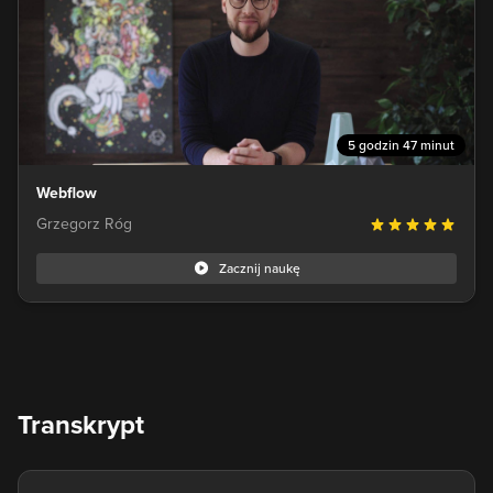
5 godzin 47 minut
Webflow
Grzegorz Róg
Zacznij naukę
Transkrypt