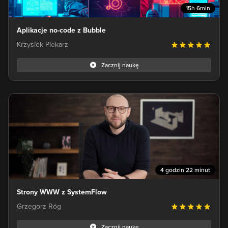
15h 6min
Aplikacje no-code z Bubble
Krzysiek Piekarz
Zacznij naukę
4 godzin 22 minut
Strony WWW z SystemFlow
Grzegorz Róg
Zacznij naukę