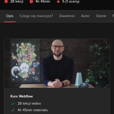
28 lekcji
4h 45min
5
(
1 oceny
)
Opis
Czego się nauczysz?
Zawartość
Autor
Opinie
Kurs Webflow
28 lekcji wideo
4h 45min materiału