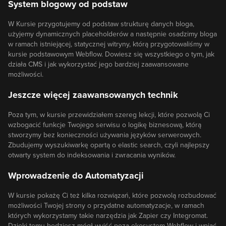
System blogowy od podstaw
W Kursie przygotujemy od podstaw strukturę danych bloga,
użyjemy dynamicznych placeholderów a następnie osadzimy bloga
w ramach istniejącej, statycznej witryny, którą przygotowaliśmy w
kursie podstawowym Webflow. Dowiesz się wszystkiego o tym, jak
działa CMS i jak wykorzystać jego bardziej zaawansowane
możliwości.
Jeszcze więcej zaawansowanych technik
Poza tym, w kursie przewidziałem szereg lekcji, które pozwolą Ci
wzbogacić funkcje Twojego serwisu o logikę biznesową, którą
stworzymy bez konieczności używania języków serwerowych.
Zbudujemy wyszukiwarkę opartą o elastic search, czyli najlepszy
otwarty system do indeksowania i zwracania wyników.
Wprowadzenie do Automatyzacji
W kursie pokażę Ci też kilka rozwiązań, które pozwolą rozbudować
możliwości Twojej strony o przydatne automatyzacje, w ramach
których wykorzystamy takie narzędzia jak Zapier czy Integromat.
Dzięki temu będziesz mógł wyjść poza ekosystem Webflow i wpiąć