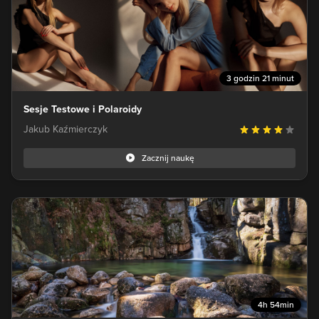
3 godzin 21 minut
Sesje Testowe i Polaroidy
Jakub Kaźmierczyk
Zacznij naukę
4h 54min