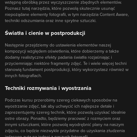
wstępną obróbką przez wyczyszczenie zbędnych elementów.
Poznasz tutaj narzędzia, które pozwolą skutecznie usunąć
niepożądane elementy fotografii, w tym narzędzia Content Aware,
techniki odszumiania oraz inne sprytne sztuczki.
Światła i cienie w postprodukcji
Następnie przejdziemy do ustawienia elementów naszej
kompozycji względem oświetlenia, które dobierzemy a także
dodamy realistyczne efekty padania światła rozjaśniając i
przyciemniając niektóre fragmenty zdjęć. Te i wiele więcej techni
stanowią fundament postprodukcji, który wykorzystasz również w
innych fotografiach.
Techniki rozmywania i wyostrzania
Podczas kursu przerobimy szereg ciekawych sposobów na
wyostrzanie zdjęć, tak aby uchwycić ich najlepsze detale i
zaprezentujemy szereg technik, które pozwolą uzyskać idealnie
ostre obrazy. Ponadto, będziemy pracować z rozmyciem oraz
innymi sztuczkami, które pozwolą wyodrębnić plany na naszym
zdjęciu, co będzie niezwykle przydatne do uzyskania złudzenia
jadącego auta na jednej z naszych fotografii.