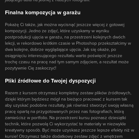
Finalna kompozycja w garażu
Pokażę Ci także, jak można wycisnąć jeszcze więcej z gotowej
kompozycji. Jedno ze zdjęć, które uzyskamy w wyniku
postprodukcji ujęcia w garażu, na przestrzeni kolejnych dwóch
lekcji, w rekordowo krótkim czasie w Photoshop przekształcimy w
dwa kolejne, dobrze wyglądające ujęcia. Jak się okaże, po
osiągnięciu interesującego rezultatu warto poświęcić jeszcze
trochę czasu na pracę nad tym samym zdjęciem, a rezultat może
pozytywnie Cię zaskoczyć!
Pliki źródłowe do Twojej dyspozycji
Razem z kursem otrzymasz kompletny zestaw plików źródłowych,
dzięki którym będziesz mógł na bieżąco pracować z kursem tak
aby uzyskać podobne rezultaty, jak również stworzyć swoją własną
pracę opartą na przygotowanych przez nas fotografiach, którą
zamieścisz w portfolio. Na przestrzeni kursu poznasz dziesiątki
technik, które pozwolą Ci wykorzystać te materiały w niezwykle
kreatywny sposób. Być może uzyskasz jeszcze lepsze efekty niż w
kursie! Otrzymasz także dodatkowy zestaw zdjęć z wnętrzem