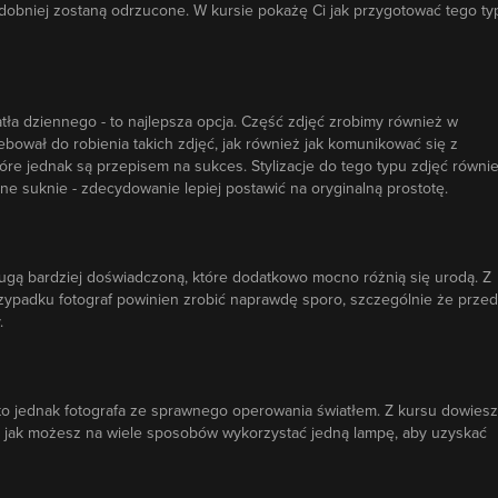
dobniej zostaną odrzucone. W kursie pokażę Ci jak przygotować tego ty
tła dziennego - to najlepsza opcja. Część zdjęć zrobimy również w
ebował do robienia takich zdjęć, jak również jak komunikować się z
które jednak są przepisem na sukces. Stylizacje do tego typu zdjęć równi
e suknie - zdecydowanie lepiej postawić na oryginalną prostotę.
rugą bardziej doświadczoną, które dodatkowo mocno różnią się urodą. Z
zypadku fotograf powinien zrobić naprawdę sporo, szczególnie że przed
.
a to jednak fotografa ze sprawnego operowania światłem. Z kursu dowiesz
eż jak możesz na wiele sposobów wykorzystać jedną lampę, aby uzyskać