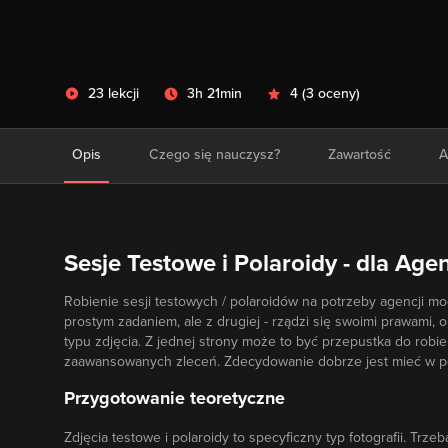
23 lekcji
3h 21min
4
(
3 oceny
)
Opis
Czego się nauczysz?
Zawartość
A
Sesje Testowe i Polaroidy - dla Ag
Robienie sesji testowych / polaroidów na potrzeby agencji mo
prostym zadaniem, ale z drugiej - rządzi się swoimi prawami, 
typu zdjęcia. Z jednej strony może to być przepustka do robien
zaawansowanych zleceń. Zdecydowanie dobrze jest mieć w port
Przygotowanie teoretyczne
Zdjęcia testowe i polaroidy to specyficzny typ fotografii. Trzeb