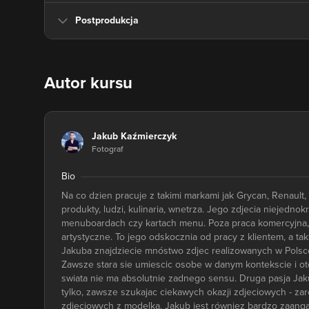
Postprodukcja
Autor kursu
Jakub Kaźmierczyk
Fotograf
Bio
Na co dzien pracuje z takimi markami jak Grycan, Renaul
produkty, ludzi, kulinaria, wnetrza. Jego zdjecia niejedn
menuboardach czy kartach menu. Poza praca komercyjna, uwi
artystyczne. To jego odskocznia od pracy z klientem, a ta
Jakuba znajdziecie mnóstwo zdjec realizowanych w Polsce, 
Zawsze stara sie umiescic osobe w danym kontekscie i oto
swiata nie ma absolutnie zadnego sensu. Druga pasja Jak
tylko, zawsze szukajac ciekawych okazji zdjeciowych - zaró
zdjeciowych z modelka. Jakub jest równiez bardzo zaang