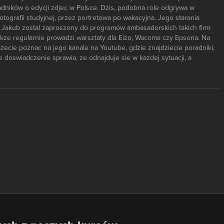
adników o edycji zdjec w Polsce. Dzis, podobna role odgrywa w
tografii studyjnej, przez portretowa po wakacyjna. Jego starania
 - Jakub zostal zaproszony do programów ambasadorskich takich firm
takze regularnie prowadzi warsztaty dla Eizo, Wacoma czy Epsona. Na
zecie poznac na jego kanale na Youtube, gdzie znajdziecie poradniki,
e doswiadczenie sprawia, ze odnajduje sie w kazdej sytuacji, a