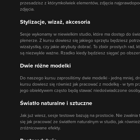
przesadzisz z którymkolwiek elementów, zdjęcia najprawdopo
zdjęcia.
Stylizacje, wizaż, akcesoria
Sesje wykonamy w niewielkim studio, które ma dostęp do świa
plenerze. Z kursu dowiesz się jakiego sprzętu będziesz potrz
wizażystką, czy jakie atrybuty dobrać. To zbiór prostych rad, 
są niezwykle ważne. Rzadko kiedy będziesz sięgać po obszern
Dwie różne modelki
Do naszego kursu zaprosiliśmy dwie modelki - jedną mniej, d
kursu dowiesz się również jak pracować z modelką - w tym pr
jego obiektywem często będą stawać niedoświadczone osoby
Światło naturalne i sztuczne
Jak już wiesz, sesje testowe bazują na prostocie. Nie zwalni
się jak pracować ze światłem naturalnym w studio, jak równi
zróżnicowane efekty.