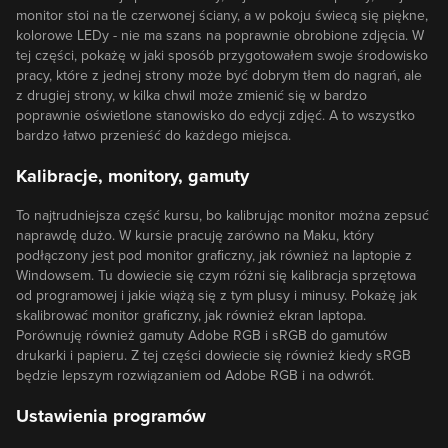
monitor stoi na tle czerwonej ściany, a w pokoju świecą się piękne,
kolorowe LEDy - nie ma szans na poprawnie obrobione zdjęcia. W
tej części, pokażę w jaki sposób przygotowałem swoje środowisko
pracy, które z jednej strony może być dobrym tłem do nagrań, ale
z drugiej strony, w kilka chwil może zmienić się w bardzo
poprawnie oświetlone stanowisko do edycji zdjęć. A to wszystko
bardzo łatwo przenieść do każdego miejsca.
Kalibracje, monitory, gamuty
To najtrudniejsza część kursu, bo kalibrując monitor można zepsuć
naprawdę dużo. W kursie pracuję zarówno na Maku, który
podłączony jest pod monitor graﬁczny, jak również na laptopie z
Windowsem. Tu dowiecie się czym różni się kalibracja sprzętowa
od programowej i jakie wiążą się z tym plusy i minusy. Pokażę jak
skalibrować monitor graﬁczny, jak również ekran laptopa.
Porównuję również gamuty Adobe RGB i sRGB do gamutów
drukarki i papieru. Z tej części dowiecie się również kiedy sRGB
będzie lepszym rozwiązaniem od Adobe RGB i na odwrót.
Ustawienia programów