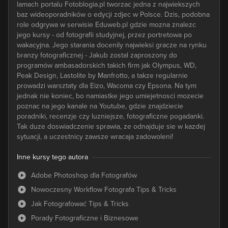
lamach portalu Fotoblogia.pl tworzac jedna z najwiekszych
baz wideoporadników o edycji zdjec w Polsce. Dzis, podobna
role odgrywa w serwisie Eduweb.pl gdzie mozna znalezc
jego kursy - od fotografii studyjnej, przez portretowa po
wakacyjna. Jego starania docenily najwieksi gracze na rynku
branzy fotograficznej - Jakub zostal zaproszony do
programów ambasadorskich takich firm jak Olympus, WD,
Peak Design, Lastolite by Manfrotto, a takze regularnie
prowadzi warsztaty dla Eizo, Wacoma czy Epsona. Na tym
jednak nie koniec, bo namiastke jego umiejetnosci mozecie
poznac na jego kanale na Youtube, gdzie znajdziecie
poradniki, recenzje czy luzniejsze, fotograficzne pogadanki.
Tak duze doswiadczenie sprawia, ze odnajduje sie w kazdej
sytuacji, a uczestnicy zawsze wracaja zadowoleni!
Inne kursy tego autora
Adobe Photoshop dla Fotografów
Nowoczesny Workflow Fotografa Tips & Tricks
Jak Fotografować Tips & Tricks
Porady Fotograficzne i Biznesowe