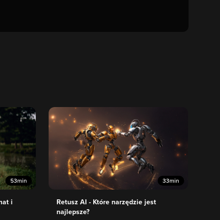
53min
33min
mat i
Retusz AI - Które narzędzie jest
najlepsze?