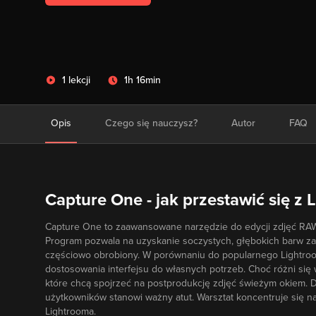
1 lekcji
1h 16min
Opis
Czego się nauczysz?
Autor
FAQ
Capture One - jak przestawić się z 
Capture One to zaawansowane narzędzie do edycji zdjęć RAW, 
Program pozwala na uzyskanie soczystych, głębokich barw zar
częściowo obrobiony. W porównaniu do popularnego Lightroom
dostosowania interfejsu do własnych potrzeb. Choć różni się w
które chcą spojrzeć na postprodukcję zdjęć świeżym okiem. Do
użytkowników stanowi ważny atut. Warsztat koncentruje się 
Lightrooma.