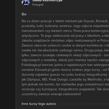
Jakub Kaźmierczyk
Fotograf
Bio
Na co dzien pracuje z takimi markami jak Grycan, Renaul
produkty, ludzi, kulinaria, wnetrza. Jego zdjecia niejedn
menuboardach czy kartach menu. Poza praca komercyjna, uwi
artystyczne. To jego odskocznia od pracy z klientem, a ta
Jakuba znajdziecie mnóstwo zdjec realizowanych w Polsce, 
Zawsze stara sie umiescic osobe w danym kontekscie i oto
swiata nie ma absolutnie zadnego sensu. Druga pasja Jak
tylko, zawsze szukajac ciekawych okazji zdjeciowych - zaró
zdjeciowych z modelka. Jakub jest równiez bardzo zaang
Fotoblogia.pl tworzac jedna z najwiekszych baz wideopor
serwisie Eduweb.pl gdzie mozna znalezc jego kursy - od fo
docenily najwieksi gracze na rynku branzy fotograficznej
jak Olympus, WD, Peak Design, Lastolite by Manfrotto, a 
tym jednak nie koniec, bo namiastke jego umiejetnosci mo
recenzje czy luzniejsze, fotograficzne pogadanki. Tak duz
uczestnicy zawsze wracaja zadowoleni!
Inne kursy tego autora