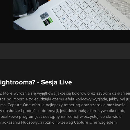
Lightrooma? - Sesja Live
które wyróżnia się wyjątkową jakością kolorów oraz szybkim działanie
az po imporcie zdjęć, dzięki czemu efekt końcowy wygląda, jakby był ju
a, Capture One oferuje najlepszy tethering oraz szerokie możliwości
 obsłudze i podejściu do edycji, jest doskonałą alternatywą dla osób,
datkowo program jest dostępny na licencji wieczystej, co dla wielu
na pokazaniu kluczowych różnic i przewag Capture One względem