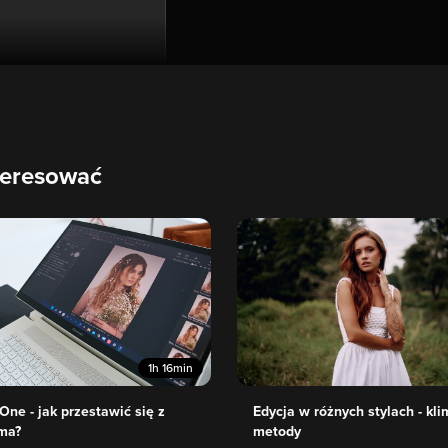
teresować
1h 16min
One - jak przestawić się z
Edycja w różnych stylach - kli
ma?
metody