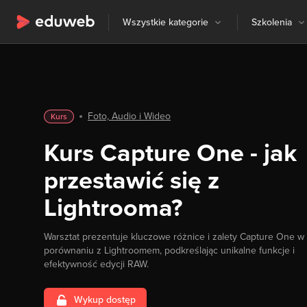
Wszystkie kategorie
Szkolenia
Foto, Audio i Wideo
Kurs
Kurs Capture One - jak
przestawić się z
Lightrooma?
Warsztat prezentuje kluczowe różnice i zalety Capture One w
porównaniu z Lightroomem, podkreślając unikalne funkcje i
efektywność edycji RAW.
Wykup dostęp