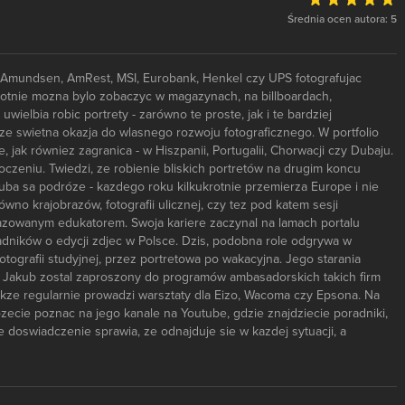
Średnia ocen autora: 5
t, Amundsen, AmRest, MSI, Eurobank, Henkel czy UPS fotografujac
okrotnie mozna bylo zobaczyc w magazynach, na billboardach,
elbia robic portrety - zarówno te proste, jak i te bardziej
kze swietna okazja do wlasnego rozwoju fotograficznego. W portfolio
jak równiez zagranica - w Hiszpanii, Portugalii, Chorwacji czy Dubaju.
czeniu. Twiedzi, ze robienie bliskich portretów na drugim koncu
uba sa podróze - kazdego roku kilkukrotnie przemierza Europe i nie
wno krajobrazów, fotografii ulicznej, czy tez pod katem sesji
azowanym edukatorem. Swoja kariere zaczynal na lamach portalu
adników o edycji zdjec w Polsce. Dzis, podobna role odgrywa w
tografii studyjnej, przez portretowa po wakacyjna. Jego starania
 - Jakub zostal zaproszony do programów ambasadorskich takich firm
takze regularnie prowadzi warsztaty dla Eizo, Wacoma czy Epsona. Na
zecie poznac na jego kanale na Youtube, gdzie znajdziecie poradniki,
e doswiadczenie sprawia, ze odnajduje sie w kazdej sytuacji, a