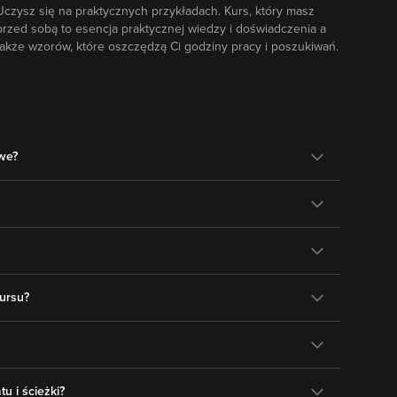
Uczysz się na praktycznych przykładach. Kurs, który masz
przed sobą to esencja praktycznej wiedzy i doświadczenia a
także wzorów, które oszczędzą Ci godziny pracy i poszukiwań.
owe?
ursu?
u i ścieżki?