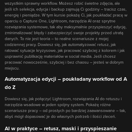
wszystkim sprawny workflow. Możesz robić świetne zdjęcia, ale
jeśli ich selekcja, edycja i backup zajmują Ci godziny – tracisz czas,
energię i pieniądze. W tym kursie pokażę Ci, jak poukładać pracę w
oparciu o Capture One, Lightroom, narzędzia AI oraz sprytne
rozwiązania systemowe, tak aby maksymalnie przyspieszyć edycję,
zminimalizować błędy i zabezpieczyć swoje projekty przed utratą
danych. To nie jest teoria – to realne scenariusze z mojej
codziennej pracy. Dowiesz się, jak automatyzować retusz, jak
ratować sytuacje kryzysowe, jak pracować szybciej z kolorem i jak
usprawnić publikację materiałów w social media. Jeśli chcesz
pracować nowocześnie, szybciej i bez chaosu – jesteś w dobrym
miejscu.
Automatyzacja edycji – poukładany workflow od A
do Z
Dowiesz się, jak połączyć Lightroom, rozwiązania AI do retuszu i
narzędzia wsadowe w jeden spójny system. Pokażę różne
scenariusze pracy – od prostych po bardziej zaawansowane – tak,
abyś mógł dopasować je do własnych potrzeb i ilości zleceń.
AI w praktyce – retusz, maski i przyspieszanie