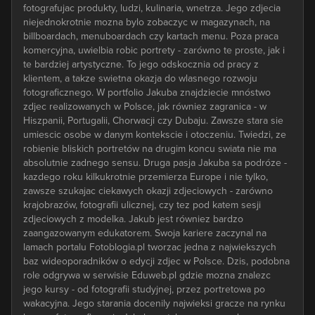
fotografujac produkty, ludzi, kulinaria, wnetrza. Jego zdjecia
niejednokrotnie mozna bylo zobaczyc w magazynach, na
billboardach, menuboardach czy kartach menu. Poza praca
komercyjna, uwielbia robic portrety - zarówno te proste, jak i
te bardziej artystyczne. To jego odskocznia od pracy z
klientem, a takze swietna okazja do wlasnego rozwoju
fotograficznego. W portfolio Jakuba znajdziecie mnóstwo
zdjec realizowanych w Polsce, jak równiez zagranica - w
Hiszpanii, Portugalii, Chorwacji czy Dubaju. Zawsze stara sie
umiescic osobe w danym kontekscie i otoczeniu. Twiedzi, ze
robienie bliskich portretów na drugim koncu swiata nie ma
absolutnie zadnego sensu. Druga pasja Jakuba sa podróze -
kazdego roku kilkukrotnie przemierza Europe i nie tylko,
zawsze szukajac ciekawych okazji zdjeciowych - zarówno
krajobrazów, fotografii ulicznej, czy tez pod katem sesji
zdjeciowych z modelka. Jakub jest równiez bardzo
zaangazowanym edukatorem. Swoja kariere zaczynal na
lamach portalu Fotoblogia.pl tworzac jedna z najwiekszych
baz wideoporadników o edycji zdjec w Polsce. Dzis, podobna
role odgrywa w serwisie Eduweb.pl gdzie mozna znalezc
jego kursy - od fotografii studyjnej, przez portretowa po
wakacyjna. Jego starania docenily najwieksi gracze na rynku