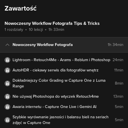
Zawartość
Nowoczesny Workflow Fotografa Tips & Tricks
1 rozdziały
10 lekcji
1h 33min
Nowoczesny Workflow Fotografa
1h 34min
Lightroom - Retouch4Me - Arams - Reblum i Photoshop
24min
AutoHDR - ciekawy serwis dla fotografów wnętrz
11min
Dokładniejszy Color Grading w Capture One z Luma
8min
Range
Nie używaj Photoshopa do wtyczek Retouch4me
13min
Awaria internetu - Capture One Live i Gemini AI
5min
Szybkie wyrównanie jasności i balansu bieli na seriach
5min
zdjęć w Capture One