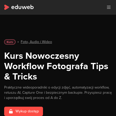
Foto, Audio i Wideo
Kurs
Kurs Nowoczesny
Workflow Fotografa Tips
& Tricks
Praktyczne wideoporadniki o edycji zdjęć, automatyzacji workflow,
retuszu AI, Capture One i bezpiecznym backupie. Przyspiesz pracę
i uporządkuj swój proces od A do Z.
Wykup dostęp