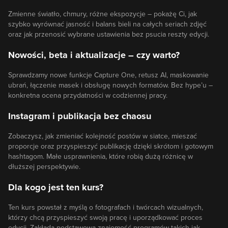
Zmienne światło, chmury, różne ekspozycje – pokażę Ci, jak
szybko wyrównać jasność i balans bieli na całych seriach zdjęć
oraz jak przenosić wybrane ustawienia bez psucia reszty edycji.
Nowości, beta i aktualizacje – czy warto?
Sprawdzamy nowe funkcje Capture One, retusz AI, maskowanie
ubrań, łączenie masek i obsługę nowych formatów. Bez hype’u –
konkretna ocena przydatności w codziennej pracy.
Instagram i publikacja bez chaosu
Zobaczysz, jak zmieniać kolejność postów w siatce, mieszać
proporcje oraz przyspieszyć publikację dzięki skrótom i gotowym
hashtagom. Małe usprawnienia, które robią dużą różnicę w
dłuższej perspektywie.
Dla kogo jest ten kurs?
Ten kurs powstał z myślą o fotografach i twórcach wizualnych,
którzy chcą przyspieszyć swoją pracę i uporządkować proces
edycji. Zakłada podstawową znajomość programów takich jak