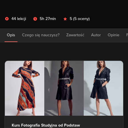
44 lekcji
5h 27min
5
(
5 oceny
)
Opis
Czego się nauczysz?
Zawartość
Autor
Opinie
Kurs Fotografia Studyjna od Podstaw