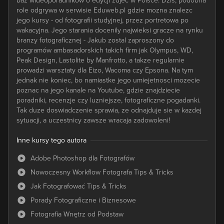
baz wideoporadników o edycji zdjec w Polsce. Dzis, podobna
role odgrywa w serwisie Eduweb.pl gdzie mozna znalezc
jego kursy - od fotografii studyjnej, przez portretowa po
wakacyjna. Jego starania docenily najwieksi gracze na rynku
branzy fotograficznej - Jakub zostal zaproszony do
programów ambasadorskich takich firm jak Olympus, WD,
Peak Design, Lastolite by Manfrotto, a takze regularnie
prowadzi warsztaty dla Eizo, Wacoma czy Epsona. Na tym
jednak nie koniec, bo namiastke jego umiejetnosci mozecie
poznac na jego kanale na Youtube, gdzie znajdziecie
poradniki, recenzje czy luzniejsze, fotograficzne pogadanki.
Tak duze doswiadczenie sprawia, ze odnajduje sie w kazdej
sytuacji, a uczestnicy zawsze wracaja zadowoleni!
Inne kursy tego autora
Adobe Photoshop dla Fotografów
Nowoczesny Workflow Fotografa Tips & Tricks
Jak Fotografować Tips & Tricks
Porady Fotograficzne i Biznesowe
Fotografia Wnętrz od Podstaw