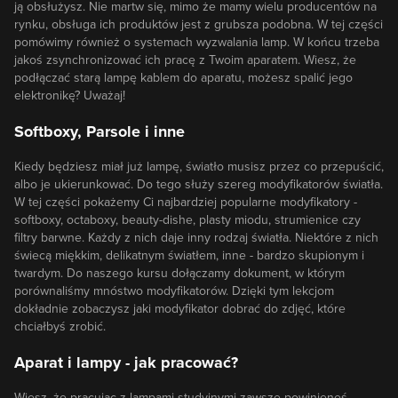
ją obsłużysz. Nie martw się, mimo że mamy wielu producentów na
rynku, obsługa ich produktów jest z grubsza podobna. W tej części
pomówimy również o systemach wyzwalania lamp. W końcu trzeba
jakoś zsynchronizować ich pracę z Twoim aparatem. Wiesz, że
podłączać starą lampę kablem do aparatu, możesz spalić jego
elektronikę? Uważaj!
Softboxy, Parsole i inne
Kiedy będziesz miał już lampę, światło musisz przez co przepuścić,
albo je ukierunkować. Do tego służy szereg modyfikatorów światła.
W tej części pokażemy Ci najbardziej popularne modyfikatory -
softboxy, octaboxy, beauty-dishe, plasty miodu, strumienice czy
filtry barwne. Każdy z nich daje inny rodzaj światła. Niektóre z nich
świecą miękkim, delikatnym światłem, inne - bardzo skupionym i
twardym. Do naszego kursu dołączamy dokument, w którym
porównaliśmy mnóstwo modyfikatorów. Dzięki tym lekcjom
dokładnie zobaczysz jaki modyfikator dobrać do zdjęć, które
chciałbyś zrobić.
Aparat i lampy - jak pracować?
Wiesz, że pracując z lampami studyjnymi zawsze powinieneś