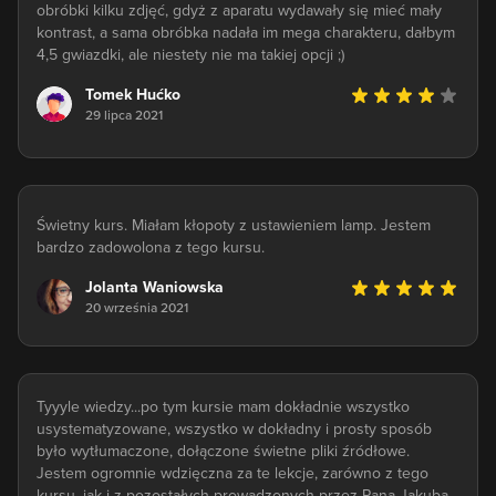
obróbki kilku zdjęć, gdyż z aparatu wydawały się mieć mały
kontrast, a sama obróbka nadała im mega charakteru, dałbym
4,5 gwiazdki, ale niestety nie ma takiej opcji ;)
Tomek Hućko
29 lipca 2021
Świetny kurs. Miałam kłopoty z ustawieniem lamp. Jestem
bardzo zadowolona z tego kursu.
Jolanta Waniowska
20 września 2021
Tyyyle wiedzy...po tym kursie mam dokładnie wszystko
usystematyzowane, wszystko w dokładny i prosty sposób
było wytłumaczone, dołączone świetne pliki źródłowe.
Jestem ogromnie wdzięczna za te lekcje, zarówno z tego
kursu, jak i z pozostałych prowadzonych przez Pana Jakuba.