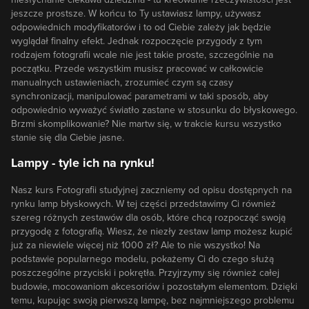
jeszcze prostsze. W końcu to Ty ustawiasz lampy, używasz
odpowiednich modyfikatorów i to od Ciebie zależy jak będzie
wyglądał finalny efekt. Jednak rozpoczęcie przygody z tym
rodzajem fotografii wcale nie jest takie proste, szczególnie na
początku. Przede wszystkim musisz pracować w całkowicie
manualnych ustawieniach, zrozumieć czym są czasy
synchronizacji, manipulować parametrami w taki sposób, aby
odpowiednio wyważyć światło zastane w stosunku do błyskowego.
Brzmi skomplikowanie? Nie martw się, w trakcie kursu wszystko
stanie się dla Ciebie jasne.
Lampy - tyle ich na rynku!
Nasz kurs Fotografii studyjnej zaczniemy od opisu dostępnych na
rynku lamp błyskowych. W tej części przedstawimy Ci również
szereg różnych zestawów dla osób, które chcą rozpocząć swoją
przygodę z fotografią. Wiesz, że niezły zestaw lamp możesz kupić
już za niewiele więcej niż 1000 zł? Ale to nie wszystko! Na
podstawie popularnego modelu, pokażemy Ci do czego służą
poszczególne przyciski i pokrętła. Przyjrzymy się również całej
budowie, mocowaniom akcesoriów i pozostałym elementom. Dzięki
temu, kupując swoją pierwszą lampę, bez najmniejszego problemu