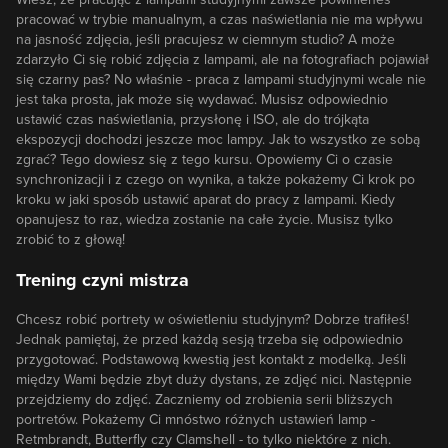
pracować w trybie manualnym, a czas naświetlania nie ma wpływu
na jasność zdjęcia, jeśli pracujesz w ciemnym studio? A może
zdarzyło Ci się robić zdjęcia z lampami, ale na fotografiach pojawiał
się czarny pas? No właśnie - praca z lampami studyjnymi wcale nie
jest taka prosta, jak może się wydawać. Musisz odpowiednio
ustawić czas naświetlania, przysłonę i ISO, ale do trójkąta
ekspozycji dochodzi jeszcze moc lampy. Jak to wszystko ze sobą
zgrać? Tego dowiesz się z tego kursu. Opowiemy Ci o czasie
synchronizacji i z czego on wynika, a także pokażemy Ci krok po
kroku w jaki sposób ustawić aparat do pracy z lampami. Kiedy
opanujesz to raz, wiedza zostanie na całe życie. Musisz tylko
zrobić to z głową!
Trening czyni mistrza
Chcesz robić portrety w oświetleniu studyjnym? Dobrze trafiłeś!
Jednak pamiętaj, że przed każdą sesją trzeba się odpowiednio
przygotować. Podstawową kwestią jest kontakt z modelką. Jeśli
między Wami będzie zbyt duży dystans, ze zdjęć nici. Następnie
przejdziemy do zdjęć. Zaczniemy od zrobienia serii bliższych
portretów. Pokażemy Ci mnóstwo różnych ustawień lamp -
Retmbrandt, Butterfly czy Clamshell - to tylko niektóre z nich.